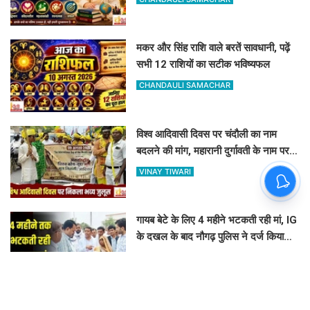
मकर और सिंह राशि वाले बरतें सावधानी, पढ़ें
सभी 12 राशियों का सटीक भविष्यफल
CHANDAULI SAMACHAR
विश्व आदिवासी दिवस पर चंदौली का नाम
बदलने की मांग, महारानी दुर्गावती के नाम पर
रखने की उठी मांग
VINAY TIWARI
गायब बेटे के लिए 4 महीने भटकती रही मां, IG
के दखल के बाद नौगढ़ पुलिस ने दर्ज किया
अपहरण का केस
ASHOK KUMAR JAISWAL
महेंद्र टेक्निकल कॉलेज में जुटा प्रधानाचार्य