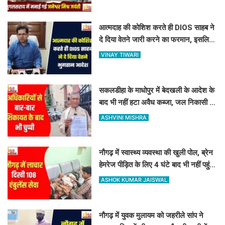
आत्मदाह की कोशिश करते ही DIOS साहब ने
दे दिया वेतने जारी करने का फरमान, इसलिए
रोकी थी सैलरी
VINAY TIWARI
सकलडीहा के माधोपुर में बेदखली के आदेश के
बाद भी नहीं हटा अवैध कब्जा, जल निकासी बंद
होने से किसानों में भारी रोष
ASHVINI MISHRA
नौगढ़ में स्वास्थ्य व्यवस्था की खुली पोल, ब्रेन
हेमरेज पीड़ित के लिए 4 घंटे बाद भी नहीं पहुंची
108 एंबुलेंस
ASHOK KUMAR JAISWAL
नौगढ़ में युवक मुलायम को जहरीले सांप ने