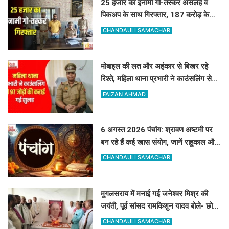
25 हजार का इनामी गो-तस्कर असलहे व
पिकअप के साथ गिरफ्तार, 187 करोड़ के
नेटवर्क से जुड़ा तार
CHANDAULI SAMACHAR
मोबाइल की लत और अहंकार से बिखर रहे
रिश्ते, महिला थाना प्रभारी ने काउंसलिंग से
97 जोड़ों की कराई गई सुलह
FAIZAN AHMAD
6 अगस्त 2026 पंचांग: श्रावण अष्टमी पर
बन रहे हैं कई खास संयोग, जानें राहुकाल और
अभिजीत मुहूर्त का सटीक समय
CHANDAULI SAMACHAR
मुगलसराय में मनाई गई जनेश्वर मिश्र की
जयंती, पूर्व सांसद रामकिशुन यादव बोले- छोटे
लोहिया के विचार आज भी प्रासंगिक
CHANDAULI SAMACHAR