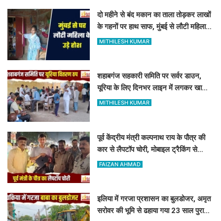
दो महीने से बंद मकान का ताला तोड़कर लाखों
के गहनों पर हाथ साफ, मुंबई से लौटी महिला
सन्न
MITHILESH KUMAR
शहाबगंज सहकारी समिति पर सर्वर डाउन,
यूरिया के लिए दिनभर लाइन में लगकर खाली
हाथ लौटे किसान
MITHILESH KUMAR
पूर्व केंद्रीय मंत्री कल्पनाथ राय के पौत्र की
कार से लैपटॉप चोरी, मोबाइल ट्रैकिंग से
PPDU जंक्शन के पास बरामद
FAIZAN AHMAD
इलिया में गरजा प्रशासन का बुलडोजर, अमृत
सरोवर की भूमि से ढहाया गया 23 साल पुराना