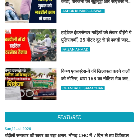
काटा, परिजनों की सूझबूझ और सीएचसी में
तुरंत इलाज से बची जान
ASHOK KUMAR JAISWAL
हाईटेक इंटरसेप्टर गाड़ियों को लेकर दौड़ेंगे ये
पुलिसकर्मी, 25 मीटर दूर से ही पकड़ी जाएगी
ओवरस्पीडिंग और ड्रंक एंड ड्राइव
FAIZAN AHMAD
विन्ध्य एक्सप्रेस-वे की खिलाफत करने वालों
को नोटिस, धारा 168 का नोटिस भेज कर
दबाव बनाने की पहल तेज
CHANDAULI SAMACHAR
FEATURED
Sun,12 Jul 2026
चंदौली समाचार की खबर का बड़ा असर: नौगढ़ CHC में 7 दिन से ठप डिजिटल