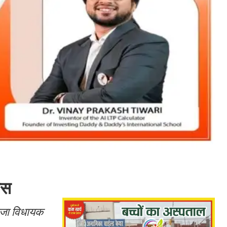
ास
राजा विधायक