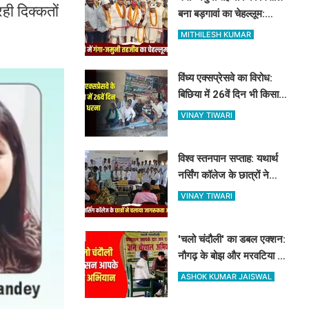
ही दिक्कतों
बना बड़गावां का चेहल्लूम:
नौहाखानी और हैरतअंगेज खेलों
MITHILESH KUMAR
ने बांधा समां
विंध्य एक्सप्रेसवे का विरोध:
बिछिया में 26वें दिन भी किसानों
का धरना जारी, किसान नेता 5
VINAY TIWARI
दिनों से नजरबंद
विश्व स्तनपान सप्ताह: यथार्थ
नर्सिंग कॉलेज के छात्रों ने
चलाया जागरूकता अभियान,
VINAY TIWARI
माताओं को बताए स्तनपान के
लाभ
'चलो चंदौली' का डबल एक्शन:
नौगढ़ के बोझ और मरवटिया गांव
पहुंचे अफसर, चौपाल में सुनीं
ASHOK KUMAR JAISWAL
जनसमस्याएं