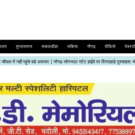
यालय
मुगलसराय
सकलडीहा
चकिया
नौगढ़
वीडियो
वेबस्ट