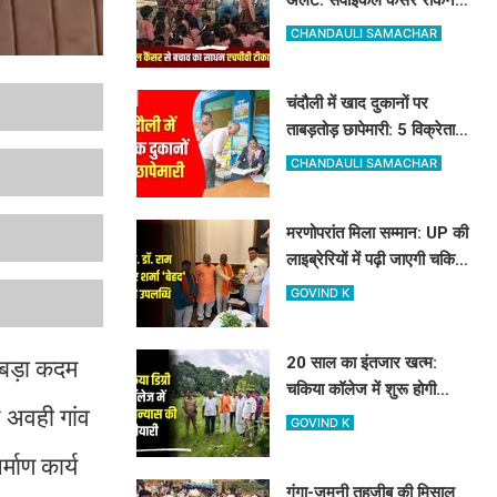
के लिए मुफ्त लग रहा HPV का
CHANDAULI SAMACHAR
टीका
चंदौली में खाद दुकानों पर
ताबड़तोड़ छापेमारी: 5 विक्रेताओं
को नोटिस, 10 सैंपल लिए गए
CHANDAULI SAMACHAR
मरणोपरांत मिला सम्मान: UP की
लाइब्रेरियों में पढ़ी जाएगी चकिया
के शिक्षक स्व. डॉ. राम किशोर
GOVIND K
शर्मा 'बेहद' की पुस्तकें
20 साल का इंतजार खत्म:
 बड़ा कदम
चकिया कॉलेज में शुरू होगी
े अवही गांव
साइंस की पढ़ाई, विधायक और
GOVIND K
जिलाध्यक्ष ने किया शिलान्यास
माण कार्य
स्थल का दौरा
गंगा-जमुनी तहजीब की मिसाल