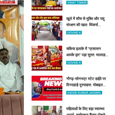
शास्त्री कॉलेज में नशामुक्ति
VINAY TIWARI
गोष्ठी का आयोजन
खुले में शौच से मुक्ति और पशु
संरक्षण की पहल: थिंकर्स
इवोल्यूशंस फाउंडेशन ने चंदौली
GOVIND K
के गांवों में चलाया अभियान
चकिया इलाके में 'प्रशासन
आपके द्वार' पड़ा सुस्त: मालदह
गांव की मेगा जन चौपाल में नहीं
GOVIND K
पहुंचे बड़े अफसर
नौगढ़-सोनभद्र स्टेट हाईवे पर
दिनदहाड़े दुस्साहस: मोबाइल
व्यवसायी पर तमंचे से फायरिंग,
ASHOK KUMAR JAISWAL
हाथ में लगी गोली
महिलाओं के लिए बड़ा स्वास्थ्य
अलर्ट: सर्वाइकल कैंसर रोकने