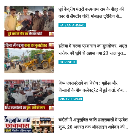
पूर्व केंद्रीय मंत्री कल्पनाथ राय के पौत्र की
कार से लैपटॉप चोरी, मोबाइल ट्रैकिंग से
PPDU जंक्शन के पास बरामद
FAIZAN AHMAD
इलिया में गरजा प्रशासन का बुलडोजर, अमृत
सरोवर की भूमि से ढहाया गया 23 साल पुराना
अवैध निर्माण
GOVIND K
विंध्य एक्सप्रेसवे का विरोध : यूपीडा और
किसानों के बीच कलेक्ट्रेट में हुई वार्ता, दोबारा
सर्वे कराने का मिला आश्वासन
VINAY TIWARI
चंदौली में अनुसूचित जाति छात्रावासों में प्रवेश
शुरू, 20 अगस्त तक ऑनलाइन आवेदन की