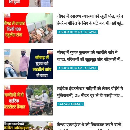
नौगढ़ में स्वास्थ्य व्यवस्था की खुली पोल, ब्रेन
हेमरेज पीड़ित के लिए 4 घंटे बाद भी नहीं पहुंची
108 एंबुलेंस
ASHOK KUMAR JAISWAL
नौगढ़ में युवक मुलायम को जहरीले सांप ने
काटा, परिजनों की सूझबूझ और सीएचसी में
तुरंत इलाज से बची जान
ASHOK KUMAR JAISWAL
हाईटेक इंटरसेप्टर गाड़ियों को लेकर दौड़ेंगे ये
पुलिसकर्मी, 25 मीटर दूर से ही पकड़ी जाएगी
ओवरस्पीडिंग और ड्रंक एंड ड्राइव
FAIZAN AHMAD
विन्ध्य एक्सप्रेस-वे की खिलाफत करने वालों