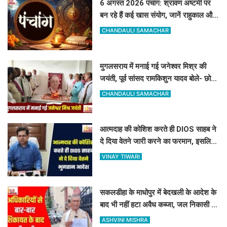
6 अगस्त 2026 पंचांग: श्रावण अष्टमी पर
बन रहे हैं कई खास संयोग, जानें राहुकाल और
अभिजीत मुहूर्त का सटीक समय
CHANDAULI SAMACHAR
मुगलसराय में मनाई गई जनेश्वर मिश्र की
जयंती, पूर्व सांसद रामकिशुन यादव बोले- छोटे
लोहिया के विचार आज भी प्रासंगिक
CHANDAULI SAMACHAR
आत्मदाह की कोशिश करते ही DIOS साहब ने
दे दिया वेतने जारी करने का फरमान, इसलिए
रोकी थी सैलरी
VINAY TIWARI
सकलडीहा के माधोपुर में बेदखली के आदेश के
बाद भी नहीं हटा अवैध कब्जा, जल निकासी बंद
होने से किसानों में भारी रोष
ASHVINI MISHRA