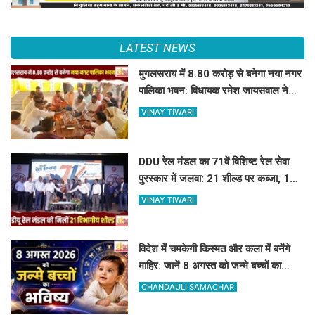
LATEST NEWS
मुगलसराय में 8.80 करोड़ से बनेगा नया नगर
पालिका भवन: विधायक रमेश जायसवाल ने
किया भूमि पूजन
VINAY TIWARI
DDU रेल मंडल का 71वें विशिष्ट रेल सेवा
पुरस्कार में जलवा: 21 शील्ड पर कब्जा, 16
रेलकर्मी भी सम्मानित
VINAY TIWARI
विदेश में चमकेगी किस्मत और कला में बनेंगे
माहिर: जानें 8 अगस्त को जन्मे बच्चों का
जीवन और आज का राशिफल
CHANDAULI SAMACHAR