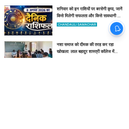
शनिवार को इन राशियों पर बरसेगी कृपा, जानें
किसे मिलेगी सफलता और किसे सावधानी की
जरूरत
CHANDAULI SAMACHAR
नशा समाज को दीमक की तरह कर रहा
खोखला: लाल बहादुर शास्त्री कॉलेज में
नशामुक्ति गोष्ठी का आयोजन
VINAY TIWARI
खुले में शौच से मुक्ति और पशु संरक्षण की
पहल: थिंकर्स इवोल्यूशंस फाउंडेशन ने चंदौली
के गांवों में चलाया अभियान
GOVIND K
चकिया इलाके में 'प्रशासन आपके द्वार' पड़ा
सुस्त: मालदह गांव की मेगा जन चौपाल में नहीं