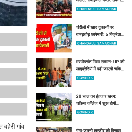
के लिए मुफ्त लग रहा HPV का
CHANDAULI SAMACHAR
टीका
चंदौली में खाद दुकानों पर
ताबड़तोड़ छापेमारी: 5 विक्रेताओं
को नोटिस, 10 सैंपल लिए गए
CHANDAULI SAMACHAR
मरणोपरांत मिला सम्मान: UP की
लाइब्रेरियों में पढ़ी जाएगी चकिया
के शिक्षक स्व. डॉ. राम किशोर
GOVIND K
शर्मा 'बेहद' की पुस्तकें
20 साल का इंतजार खत्म:
चकिया कॉलेज में शुरू होगी
साइंस की पढ़ाई, विधायक और
GOVIND K
जिलाध्यक्ष ने किया शिलान्यास
स्थल का दौरा
त बहेरी गांव
गंगा-जमुनी तहजीब की मिसाल