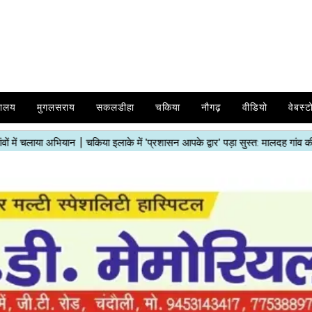
यालय
मुगलसराय
सकलडीहा
चकिया
नौगढ़
वीडियो
वेबस्ट