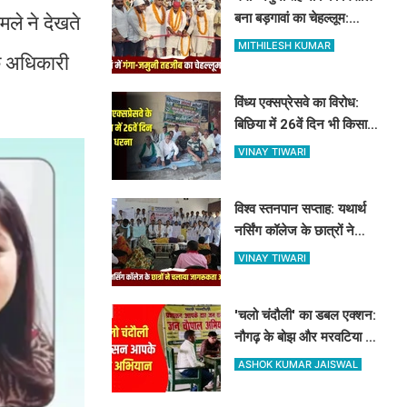
बना बड़गावां का चेहल्लूम:
ले ने देखते
नौहाखानी और हैरतअंगेज खेलों
MITHILESH KUMAR
िक अधिकारी
ने बांधा समां
विंध्य एक्सप्रेसवे का विरोध:
बिछिया में 26वें दिन भी किसानों
का धरना जारी, किसान नेता 5
VINAY TIWARI
दिनों से नजरबंद
विश्व स्तनपान सप्ताह: यथार्थ
नर्सिंग कॉलेज के छात्रों ने
चलाया जागरूकता अभियान,
VINAY TIWARI
माताओं को बताए स्तनपान के
लाभ
'चलो चंदौली' का डबल एक्शन:
नौगढ़ के बोझ और मरवटिया गांव
पहुंचे अफसर, चौपाल में सुनीं
ASHOK KUMAR JAISWAL
जनसमस्याएं