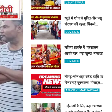
शास्त्री कॉलेज में नशामुक्ति
VINAY TIWARI
गोष्ठी का आयोजन
खुले में शौच से मुक्ति और पशु
संरक्षण की पहल: थिंकर्स
इवोल्यूशंस फाउंडेशन ने चंदौली
GOVIND K
के गांवों में चलाया अभियान
चकिया इलाके में 'प्रशासन
आपके द्वार' पड़ा सुस्त: मालदह
गांव की मेगा जन चौपाल में नहीं
GOVIND K
पहुंचे बड़े अफसर
नौगढ़-सोनभद्र स्टेट हाईवे पर
दिनदहाड़े दुस्साहस: मोबाइल
व्यवसायी पर तमंचे से फायरिंग,
ASHOK KUMAR JAISWAL
हाथ में लगी गोली
महिलाओं के लिए बड़ा स्वास्थ्य
अलर्ट: सर्वाइकल कैंसर रोकने