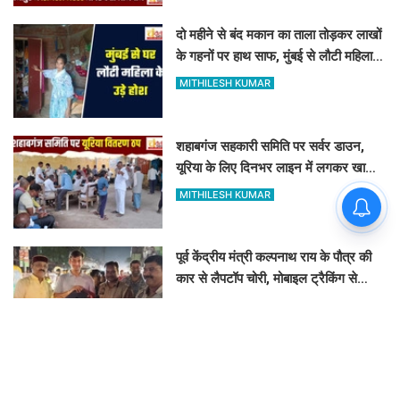
दो महीने से बंद मकान का ताला तोड़कर लाखों
के गहनों पर हाथ साफ, मुंबई से लौटी महिला
सन्न
MITHILESH KUMAR
शहाबगंज सहकारी समिति पर सर्वर डाउन,
यूरिया के लिए दिनभर लाइन में लगकर खाली
हाथ लौटे किसान
MITHILESH KUMAR
पूर्व केंद्रीय मंत्री कल्पनाथ राय के पौत्र की
कार से लैपटॉप चोरी, मोबाइल ट्रैकिंग से
PPDU जंक्शन के पास बरामद
FAIZAN AHMAD
इलिया में गरजा प्रशासन का बुलडोजर, अमृत
सरोवर की भूमि से ढहाया गया 23 साल पुराना