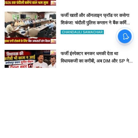
फर्जी खातों और ऑनलाइन फ्रॉड पर कसेगा
शिकंजा: चंदौली पुलिस कप्तान ने बैंक कर्मियों
को दिए खास सुरक्षा टिप्स
CHANDAULI SAMACHAR
फर्जी इंस्पेक्टर बनकर धमकी देता था
विधायकजी का करीबी, अब DM और SP ने
अमोघपुर प्रधान को जिले से बाहर खदेड़ा
FAIZAN AHMAD
भैसौड़ा जंगल में जहरीला केमिकल कचरा
डंपिंग का खुलासा: रिलायंस कंपनी पर वन
विभाग का बड़ा एक्शन
ASHOK KUMAR JAISWAL
अब नहीं चलेगी केस लटकाने की आदत: SP
की सख्त चेतावनी, 4 विवेचकों के खिलाफ जांच