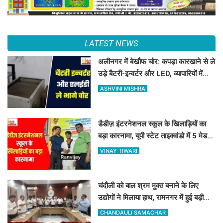
LATEST NEWS
अलीनगर में बेखौफ चोर: कपड़ा कारखाने से ले
उड़े बैटरी-इन्वर्टर और LED, व्यापारियों में
फैला भारी गुस्सा
ASHVINI MISHRA
डैडीज़ इंटरनेशनल स्कूल के खिलाड़ियों का
बड़ा कारनामा, यूपी स्टेट ताइक्वांडो में 5 मेडल्स
पर जमाया कब्जा
VINAY TIWARI
चंदौली को बाल श्रम मुक्त बनाने के लिए
उद्योगों ने मिलाया हाथ, रामनगर में हुई बड़ी
बैठक, बाल श्रम पर सख्त हुआ प्रशासन
CHANDAULI SAMACHAR