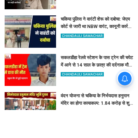
चकिया पुलिस ने वारंटी शेरू को दबोचा: जेएम
कोर्ट से जारी था NBW वारंट, कानूनी कार्रवाई
शुरू
CHANDAULI SAMACHAR
सकलडीहा रेलवे स्टेशन के पास ट्रेन की चपेट
में आने से 14 साल के छात्र की दर्दनाक मौत,
स्कूल बैग से हुई पहचान
CHANDAULI SAMACHAR
वंदन योजना से चकिया के निर्भयदास हनुमान
मंदिर का होगा कायाकल्प: 1.84 करोड़ से शुरू
हुआ भव्य निर्माण कार्य
GOVIND K
केंद्रीय उपोष्ण बागवानी संस्थान की पहल: