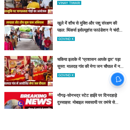
नशामुक्ति गोष्ठी का आयोजन
VINAY TIWARI
खुले में शौच से मुक्ति और पशु संरक्षण की
पहल: थिंकर्स इवोल्यूशंस फाउंडेशन ने चंदौली
के गांवों में चलाया अभियान
GOVIND K
चकिया इलाके में 'प्रशासन आपके द्वार' पड़ा
सुस्त: मालदह गांव की मेगा जन चौपाल में नहीं
पहुंचे बड़े अफसर
GOVIND K
नौगढ़-सोनभद्र स्टेट हाईवे पर दिनदहाड़े
दुस्साहस: मोबाइल व्यवसायी पर तमंचे से
फायरिंग, हाथ में लगी गोली
ASHOK KUMAR JAISWAL