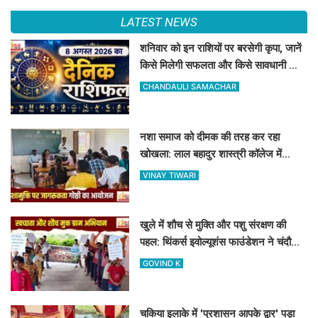
LATEST NEWS
शनिवार को इन राशियों पर बरसेगी कृपा, जानें
किसे मिलेगी सफलता और किसे सावधानी की
जरूरत
CHANDAULI SAMACHAR
नशा समाज को दीमक की तरह कर रहा
खोखला: लाल बहादुर शास्त्री कॉलेज में
नशामुक्ति गोष्ठी का आयोजन
VINAY TIWARI
खुले में शौच से मुक्ति और पशु संरक्षण की
पहल: थिंकर्स इवोल्यूशंस फाउंडेशन ने चंदौली
के गांवों में चलाया अभियान
GOVIND K
चकिया इलाके में 'प्रशासन आपके द्वार' पड़ा