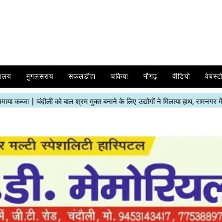
यालय
मुगलसराय
सकलडीहा
चकिया
नौगढ़
वीडियो
वेबस्ट