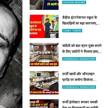
इन्वर्टर और LED, व्यापारियों में
ASHVINI MISHRA
फैला भारी गुस्सा
डैडीज़ इंटरनेशनल स्कूल के
खिलाड़ियों का बड़ा कारनामा,
यूपी स्टेट ताइक्वांडो में 5 मेडल्स
VINAY TIWARI
पर जमाया कब्जा
चंदौली को बाल श्रम मुक्त बनाने
के लिए उद्योगों ने मिलाया हाथ,
रामनगर में हुई बड़ी बैठक, बाल
CHANDAULI SAMACHAR
श्रम पर सख्त हुआ प्रशासन
फर्जी खातों और ऑनलाइन
फ्रॉड पर कसेगा शिकंजा:
चंदौली पुलिस कप्तान ने बैंक
CHANDAULI SAMACHAR
कर्मियों को दिए खास सुरक्षा टिप्स
फर्जी इंस्पेक्टर बनकर धमकी
देता था विधायकजी का करीबी,