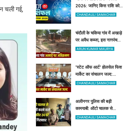
2026: जानिए किस राशि को
ान चली गई,
मिलेगा अधिकारियों का साथ और
CHANDAULI SAMACHAR
किसे रहना होगा सतर्क
चंदौली के चकिया गांव में अखाड़े
पर अवैध कब्जा, इस नागपंचमी
भी सूना रहेगा पारंपरिक खेल का
ARUN KUMAR MAURYA
मैदान
'स्टेट ऑफ आर्ट' होलसेल फिश
मार्केट का संचालन जल्द:
पूर्वांचल के 7 जिलों के किसान
CHANDAULI SAMACHAR
जुड़ेंगे चंदौली फिश मार्केट से
अलीनगर पुलिस की बड़ी
कामयाबी: ऑटो चालक से
मोबाइल व ईयरफोन छीनने वाले
CHANDAULI SAMACHAR
2 अभियुक्त 24 घंटे में गिरफ्तार