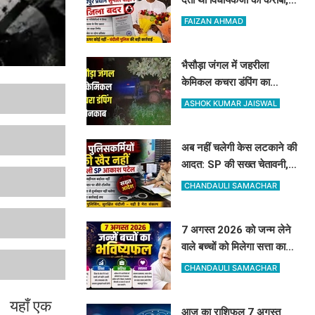
अब DM और SP ने अमोघपुर
FAIZAN AHMAD
प्रधान को जिले से बाहर खदेड़ा
भैसौड़ा जंगल में जहरीला
केमिकल कचरा डंपिंग का
खुलासा: रिलायंस कंपनी पर वन
ASHOK KUMAR JAISWAL
विभाग का बड़ा एक्शन
अब नहीं चलेगी केस लटकाने की
आदत: SP की सख्त चेतावनी, 4
विवेचकों के खिलाफ जांच शुरू,
CHANDAULI SAMACHAR
60-90 दिन पुराने मामलों का
तुरंत करें निस्तारण
7 अगस्त 2026 को जन्म लेने
वाले बच्चों को मिलेगा सत्ता का
सुख, बच्चों पर मेहरबान रहेंगे
CHANDAULI SAMACHAR
ग्रह-नक्षत्र,
आ। यहाँ एक
आज का राशिफल 7 अगस्त