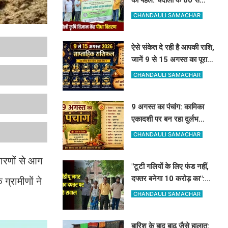
ज्यादा किसानों को बांटे गए आम,
CHANDAULI SAMACHAR
आंवला और अमरूद के पौधे
ऐसे संकेत दे रही है आपकी राशि,
जानें 9 से 15 अगस्त का पूरा
साप्ताहिक राशिफल
CHANDAULI SAMACHAR
9 अगस्त का पंचांग: कामिका
एकादशी पर बन रहा दुर्लभ
संयोग, जानें पूजा का सबसे शुभ
CHANDAULI SAMACHAR
मुहूर्त और राहुकाल
कारणों से आग
"टूटी गलियों के लिए फंड नहीं,
दफ्तर बनेगा 10 करोड़ का":
्रामीणों ने
PDDU नगर पालिका के प्लान
CHANDAULI SAMACHAR
पर बोले-संतोष पाठक
बारिश के बाद बाढ़ जैसे हालात: