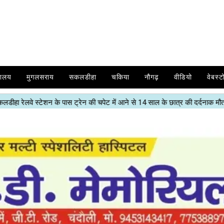
यालय
मुगलसराय
सकलडीहा
चकिया
नौगढ़
वीडियो
वेबस्ट