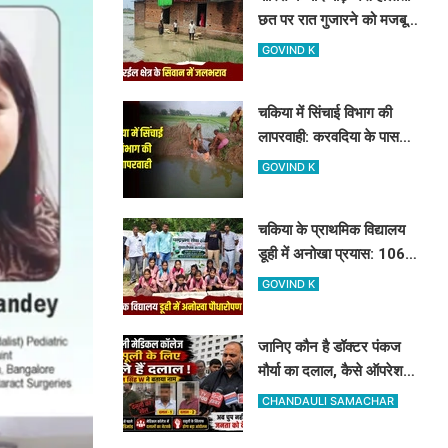
छत पर रात गुजारने को मजबूर
बनवासी, BDO साहब रास्ता और
GOVIND K
जलनिकासी तो बनवा दीजिए!
चकिया में सिंचाई विभाग की
लापरवाही: करवदिया के पास
टूटा तटबंध, टेल तक पानी न
GOVIND K
पहुंचने से किसान परेशान
चकिया के प्राथमिक विद्यालय
डूही में अनोखा प्रयास: 106
बच्चों के बीच पौधे के रूप में हुआ
GOVIND K
107वां 'नया एडमिशन'
जानिए कौन है डॉक्टर पंकज
मौर्या का दलाल, कैसे ऑपरेशन
के लिए खुलेआम मांगता है पैसे,
CHANDAULI SAMACHAR
मनोज सिंह डब्लू ने खोला मोर्चा