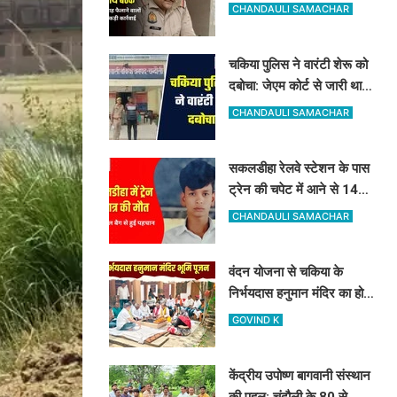
के साथ बैठक, अफवाह फैलाने
CHANDAULI SAMACHAR
वालों को चेतावनी
चकिया पुलिस ने वारंटी शेरू को
दबोचा: जेएम कोर्ट से जारी था
NBW वारंट, कानूनी कार्रवाई
CHANDAULI SAMACHAR
शुरू
सकलडीहा रेलवे स्टेशन के पास
ट्रेन की चपेट में आने से 14
साल के छात्र की दर्दनाक मौत,
CHANDAULI SAMACHAR
स्कूल बैग से हुई पहचान
वंदन योजना से चकिया के
निर्भयदास हनुमान मंदिर का होगा
कायाकल्प: 1.84 करोड़ से शुरू
GOVIND K
हुआ भव्य निर्माण कार्य
केंद्रीय उपोष्ण बागवानी संस्थान
की पहल: चंदौली के 80 से