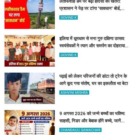
लतीफशाह डैम पर बढ़ा हादसों का खतरा:
प्रशासन ने पेड़ पर टांगा 'सावधान' बोर्ड,
पर्यटकों से की यह अपील
GOVIND K
इलिया में धूमधाम से मना गुरु दक्षिणा उत्सव:
स्वयंसेवकों ने त्याग और समर्पण का दोहराया
संकल्प
GOVIND K
पढ़ाई को लेकर परिजनों की डांटा तो ट्रेन के
आगे कूद गया संतोष, घर का इकलौता था बेटा
ASHVINI MISHRA
9 अगस्त 2026 को जन्मे बच्चों का भविष्य:
साहसी, निडर और बेबाक होंगे बच्चे, जानें
करियर और स्वभाव
CHANDAULI SAMACHAR