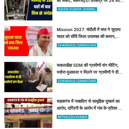
का संकट; चकरघट्टा उपकेंद्र पर 24 घंटे में
ताला लगाने का अल्टीमेटम
ASHOK KUMAR JAISWAL
Mission 2027: चंदौली में सपा ने सुदामा
यादव को सौंपी जिला उपाध्यक्ष की कमान,
मजबूत होगा संगठन
CHANDAULI SAMACHAR
सकलडीहा SDM की ग्रामीणों संग मीटिंग,
पर्याप्त मुआवजा न मिलने पर ग्रामीणों ने दी
आंदोलन की चेतावनी
CHANDAULI SAMACHAR
शहाबगंज में नाबालिग से सामूहिक दुष्कर्म का
आरोप, दरिंदगी के आरोप में गांव के प्रीतम और
संजय पर केस दर्ज
MITHILESH KUMAR