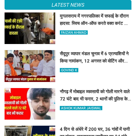
LATEST NEWS
मुगलसराय में नगरपालिका में सफाई के दौरान
हादसा: स्विच ऑन-ऑफ करते वक्त करंट की
चपेट में आए राजेश, अस्पताल पहुंचने से पहले
FAIZAN AHMAD
दम तोड़ा
सैदूपुर व्यापार मंडल चुनाव में 6 प्रत्याशियों ने
किया नामांकन, 12 अगस्त को वोटिंग और
नतीजे
GOVIND K
नौगढ़ में मोबाइल व्यवसायी को गोली मारने वाले
72 घंटे बाद भी फरार, 2 थानों की पुलिस के
हाथ खाली
ASHOK KUMAR JAISWAL
4 दिन से अंधेरे में 200 घर, 36 गांवों में पानी