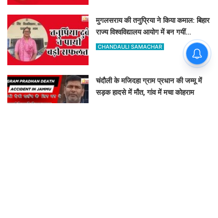
मुगलसराय की तनुप्रिया ने किया कमाल: बिहार
राज्य विश्वविद्यालय आयोग में बन गयीं
असिस्टेंट प्रोफेसर
CHANDAULI SAMACHAR
चंदौली के मजिदहा ग्राम प्रधान की जम्मू में
सड़क हादसे में मौत, गांव में मचा कोहराम
CHANDAULI SAMACHAR
सैदूपुर व्यापार मंडल चुनाव का बजा बिगुल: 9
अगस्त को नामांकन, 12 को वोटिंग और
नतीजे
GOVIND K
लतीफशाह डैम पर बढ़ा हादसों का खतरा:
प्रशासन ने पेड़ पर टांगा 'सावधान' बोर्ड,