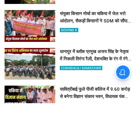
संयुक्त किसान मोर्चा का चकिया में जेल भरो
आंदोलन, सैकड़ों किसानों ने SDM को सौंपा
ज्ञापन
GOVIND K
धानापुर में ब्लॉक प्रमुख अजय सिंह के नेतृत्व
में निकली तिरंगा रैली, देशभक्ति के रंग में रंगे
ग्रामीण
CHANDAULI SAMACHAR
सावित्रीबाई फुले पीजी कॉलेज में 9.60 करोड़
से बनेगा विज्ञान संकाय भवन, विधायक पंकज
सिंह और कैलाश आचार्य ने किया भूमि पूजन
GOVIND K
फिर वही लापरवाही और ढिलाई देख एक्शन
मोड में आए DM और SP, निर्माणाधीन पुलिस