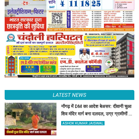
LATEST NEWS
नौगढ़ में DM का आदेश बेअसर: दीवानी चुआ
शिव मंदिर मार्ग बना दलदल, उग्र ग्रामीणों ने
दी चक्का जाम की चेतावनी
ASHOK KUMAR JAISWAL