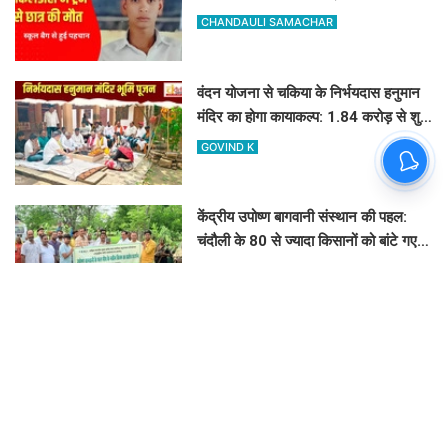
स्कूल बैग से हुई पहचान
CHANDAULI SAMACHAR
वंदन योजना से चकिया के निर्भयदास हनुमान
मंदिर का होगा कायाकल्प: 1.84 करोड़ से शुरू
हुआ भव्य निर्माण कार्य
GOVIND K
केंद्रीय उपोष्ण बागवानी संस्थान की पहल:
चंदौली के 80 से ज्यादा किसानों को बांटे गए
आम, आंवला और अमरूद के पौधे
CHANDAULI SAMACHAR
ऐसे संकेत दे रही है आपकी राशि, जानें 9 से
15 अगस्त का पूरा साप्ताहिक राशिफल
CHANDAULI SAMACHAR