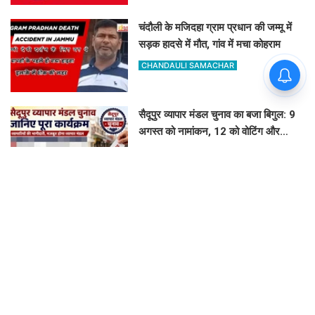
चंदौली के मजिदहा ग्राम प्रधान की जम्मू में
सड़क हादसे में मौत, गांव में मचा कोहराम
CHANDAULI SAMACHAR
सैदूपुर व्यापार मंडल चुनाव का बजा बिगुल: 9
अगस्त को नामांकन, 12 को वोटिंग और
नतीजे
GOVIND K
लतीफशाह डैम पर बढ़ा हादसों का खतरा:
प्रशासन ने पेड़ पर टांगा 'सावधान' बोर्ड,
पर्यटकों से की यह अपील
GOVIND K
इलिया में धूमधाम से मना गुरु दक्षिणा उत्सव:
स्वयंसेवकों ने त्याग और समर्पण का दोहराया