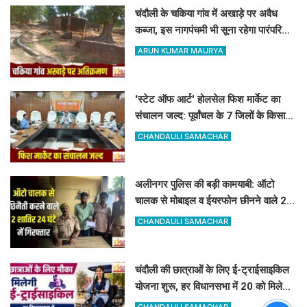
चंदौली के चकिया गांव में अखाड़े पर अवैध
कब्जा, इस नागपंचमी भी सूना रहेगा पारंपरिक
खेल का मैदान
ARUN KUMAR MAURYA
'स्टेट ऑफ आर्ट' होलसेल फिश मार्केट का
संचालन जल्द: पूर्वांचल के 7 जिलों के किसान
जुड़ेंगे चंदौली फिश मार्केट से
CHANDAULI SAMACHAR
अलीनगर पुलिस की बड़ी कामयाबी: ऑटो
चालक से मोबाइल व ईयरफोन छीनने वाले 2
अभियुक्त 24 घंटे में गिरफ्तार
CHANDAULI SAMACHAR
चंदौली की छात्राओं के लिए ई-ट्राईसाइकिल
योजना शुरू, हर विधानसभा में 20 को मिलेगा
लाभ
CHANDAULI SAMACHAR