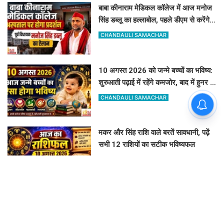
बाबा कीनाराम मेडिकल कॉलेज में आज मनोज
सिंह डब्लू का हल्लाबोल, पहले डीएम से करेंगे
बात
CHANDAULI SAMACHAR
10 अगस्त 2026 को जन्मे बच्चों का भविष्य:
शुरुआती पढ़ाई में रहेंगे कमजोर, बाद में हुनर से
करेंगे कमाल
CHANDAULI SAMACHAR
मकर और सिंह राशि वाले बरतें सावधानी, पढ़ें
सभी 12 राशियों का सटीक भविष्यफल
CHANDAULI SAMACHAR
विश्व आदिवासी दिवस पर चंदौली का नाम
बदलने की मांग, महारानी दुर्गावती के नाम पर
रखने की उठी मांग
VINAY TIWARI