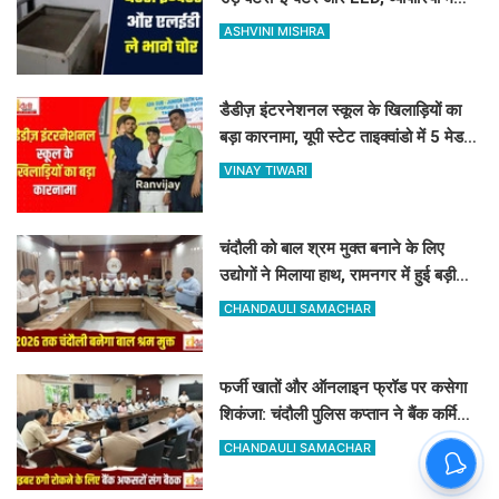
फैला भारी गुस्सा
ASHVINI MISHRA
डैडीज़ इंटरनेशनल स्कूल के खिलाड़ियों का
बड़ा कारनामा, यूपी स्टेट ताइक्वांडो में 5 मेडल्स
पर जमाया कब्जा
VINAY TIWARI
चंदौली को बाल श्रम मुक्त बनाने के लिए
उद्योगों ने मिलाया हाथ, रामनगर में हुई बड़ी
बैठक, बाल श्रम पर सख्त हुआ प्रशासन
CHANDAULI SAMACHAR
फर्जी खातों और ऑनलाइन फ्रॉड पर कसेगा
शिकंजा: चंदौली पुलिस कप्तान ने बैंक कर्मियों
को दिए खास सुरक्षा टिप्स
CHANDAULI SAMACHAR