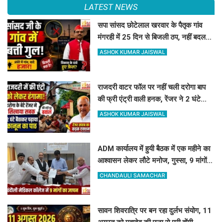
LATEST NEWS
सपा सांसद छोटेलाल खरवार के पैतृक गांव
मंगरही में 25 दिन से बिजली ठप, नहीं बदल
रहा खराब ट्रांसफार्मर
ASHOK KUMAR JAISWAL
राजदरी वाटर फॉल पर नहीं चली दरोगा बाप
की फ्री एंट्री वाली हनक, रेंजर ने 2 घंटे
बैठाकर सिखाया कानून का पाठ
ASHOK KUMAR JAISWAL
ADM कार्यालय में हुयी बैठक में एक महीने का
आश्वासन लेकर लौटे मनोज, गुस्सा, 9 मांगों
पर व्यवस्थाएं सुधारने का दिया मौका
CHANDAULI SAMACHAR
सावन शिवरात्रि पर बन रहा दुर्लभ संयोग, 11