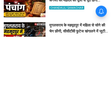
अगस्त को महादेव की पूजा से पूरी होंगी
मनोकामनाएं
CHANDAULI SAMACHAR
मुगलसराय के महमूदपुर में महिला से सोने की
चेन छीनी, सीसीटीवी फुटेज खंगालने में जुटी
पुलिस
ASHVINI MISHRA
चकरघट्टा थाने और SP दफ्तर से नहीं मिला
न्याय, कोर्ट के आदेश पर 7 लोगों के खिलाफ
दर्ज हुआ केस
ASHOK KUMAR JAISWAL
बाबा कीनाराम मेडिकल कॉलेज में भ्रष्टाचार के
खिलाफ ऐलान, इन 9 सूत्रीय मांगों पर पहले
डीएम से करेंगे चर्चा
CHANDAULI SAMACHAR