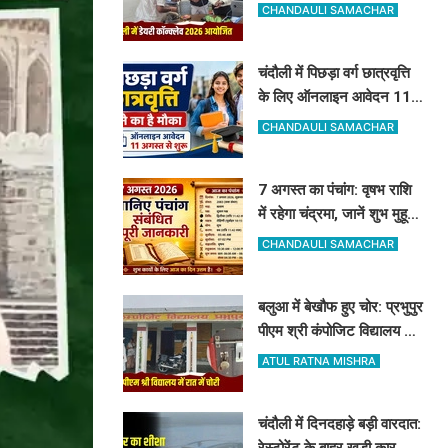
सेलेक्शन लेटर, नंद बाबा मिशन
CHANDAULI SAMACHAR
और स्वदेशी गौ-संवर्धन योजना
के लिए दिए गए टिप्स
चंदौली में पिछड़ा वर्ग छात्रवृत्ति
के लिए ऑनलाइन आवेदन 11
अगस्त से शुरू, देखें पूरा शेड्यूल
CHANDAULI SAMACHAR
7 अगस्त का पंचांग: वृषभ राशि
में रहेगा चंद्रमा, जानें शुभ मुहूर्त,
राहुकाल और योग
CHANDAULI SAMACHAR
बलुआ में बेखौफ हुए चोर: प्रभुपुर
पीएम श्री कंपोजिट विद्यालय के
किचन का ताला तोड़ हजारों का
ATUL RATNA MISHRA
सामान पार
चंदौली में दिनदहाड़े बड़ी वारदात:
रेस्टोरेंट के बाहर खड़ी कार का