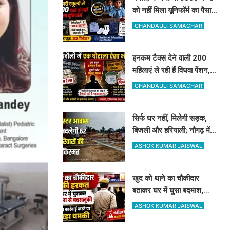
को नहीं मिला यूनिफॉर्म का पैसा,
अधिकारी दे रहे हैं ऐसी दलील
CHANDAULI SAMACHAR
इनकम टैक्स देने वाली 200
महिलाएं ले रही हैं विधवा पेंशन,
आधार कार्ड ने खोली पोल, होगी
CHANDAULI SAMACHAR
रिकवरी
सिर्फ घर नहीं, मिलेगी सड़क,
बिजली और हरियाली; नौगढ़ में
क्लस्टर आवास से बदलेगी 62
ASHOK KUMAR JAISWAL
परिवारों की किस्मत
खुद को थाने का चौकीदार
बताकर घर में घुसा बदमाश,
महिला और पति से मारपीट, दांत
ASHOK KUMAR JAISWAL
से काटा