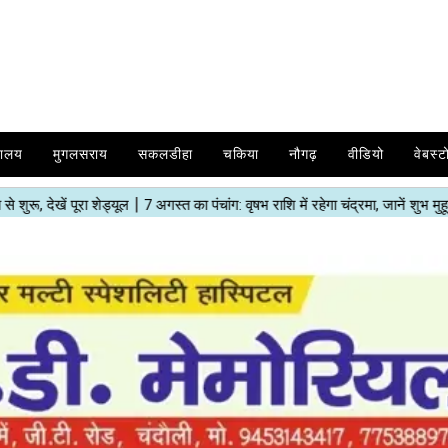
यालय
मुगलसराय
सकलडीहा
चकिया
नौगढ़
वीडियो
वेबस्ट