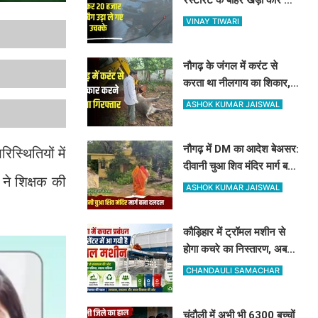
शीशा तोड़कर 20 हजार और बैग
VINAY TIWARI
उड़ा ले गए उचक्के
नौगढ़ के जंगल में करंट से
करता था नीलगाय का शिकार,
रेंजर अमित श्रीवास्तव की टीम
ASHOK KUMAR JAISWAL
ने ऐसे दबोचा
नौगढ़ में DM का आदेश बेअसर:
स्थितियों में
दीवानी चुआ शिव मंदिर मार्ग बना
ने शिक्षक की
दलदल, उग्र ग्रामीणों ने दी
ASHOK KUMAR JAISWAL
चक्का जाम की चेतावनी
कौड़िहार में ट्रॉमल मशीन से
होगा कचरे का निस्तारण, अब
कूड़े से भी होगी नगर पंचायत की
CHANDAULI SAMACHAR
बंपर कमाई
चंदौली में अभी भी 6300 बच्चों