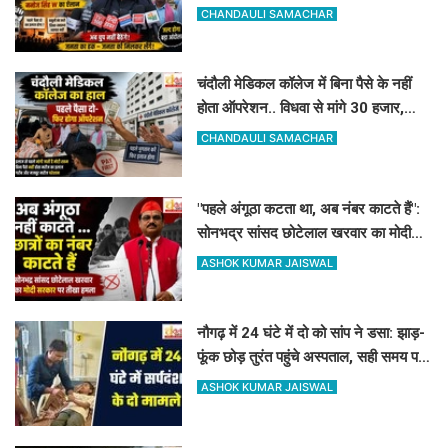
सोमवार को देंगे धरना
CHANDAULI SAMACHAR
चंदौली मेडिकल कॉलेज में बिना पैसे के नहीं
होता ऑपरेशन.. विधवा से मांगे 30 हजार,
DM-प्रिंसिपल-पूर्व विधायक की पैरवी फेल
CHANDAULI SAMACHAR
"पहले अंगूठा कटता था, अब नंबर काटते हैं":
सोनभद्र सांसद छोटेलाल खरवार का मोदी
सरकार पर तीखा हमला
ASHOK KUMAR JAISWAL
नौगढ़ में 24 घंटे में दो को सांप ने डसा: झाड़-
फूंक छोड़ तुरंत पहुंचे अस्पताल, सही समय पर
इलाज से बच गयी जान
ASHOK KUMAR JAISWAL