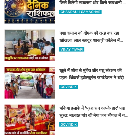
किसे मिलेगी सफलता और किसे सावधानी की
जरूरत
CHANDAULI SAMACHAR
नशा समाज को दीमक की तरह कर रहा
खोखला: लाल बहादुर शास्त्री कॉलेज में
नशामुक्ति गोष्ठी का आयोजन
VINAY TIWARI
खुले में शौच से मुक्ति और पशु संरक्षण की
पहल: थिंकर्स इवोल्यूशंस फाउंडेशन ने चंदौली
के गांवों में चलाया अभियान
GOVIND K
चकिया इलाके में 'प्रशासन आपके द्वार' पड़ा
सुस्त: मालदह गांव की मेगा जन चौपाल में नहीं
पहुंचे बड़े अफसर
GOVIND K