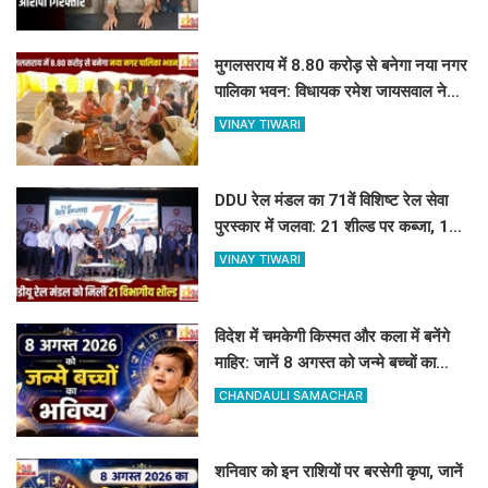
मुगलसराय में 8.80 करोड़ से बनेगा नया नगर
पालिका भवन: विधायक रमेश जायसवाल ने
किया भूमि पूजन
VINAY TIWARI
DDU रेल मंडल का 71वें विशिष्ट रेल सेवा
पुरस्कार में जलवा: 21 शील्ड पर कब्जा, 16
रेलकर्मी भी सम्मानित
VINAY TIWARI
विदेश में चमकेगी किस्मत और कला में बनेंगे
माहिर: जानें 8 अगस्त को जन्मे बच्चों का
जीवन और आज का राशिफल
CHANDAULI SAMACHAR
शनिवार को इन राशियों पर बरसेगी कृपा, जानें