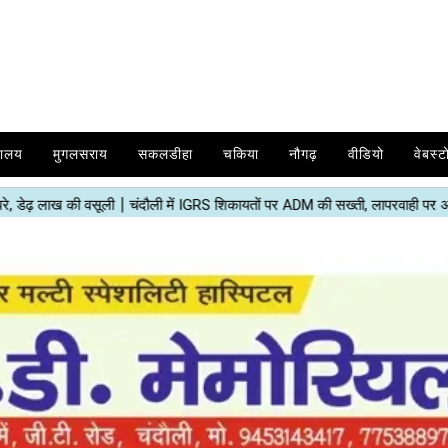
यालय
मुगलसराय
सकलडीहा
चकिया
नौगढ़
वीडियो
वेबस्ट