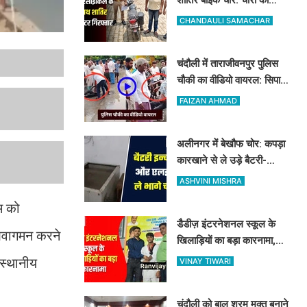
मोटरसाइकिल के साथ बिहार का
CHANDAULI SAMACHAR
गैंगस्टर गिरफ्तार
चंदौली में ताराजीवनपुर पुलिस
चौकी का वीडियो वायरल: सिपाही
पर मारपीट का आरोप, पुलिस ने
FAIZAN AHMAD
बताया निराधार
अलीनगर में बेखौफ चोर: कपड़ा
कारखाने से ले उड़े बैटरी-
इन्वर्टर और LED, व्यापारियों में
ASHVINI MISHRA
फैला भारी गुस्सा
म को
डैडीज़ इंटरनेशनल स्कूल के
 आवागमन करने
खिलाड़ियों का बड़ा कारनामा,
यूपी स्टेट ताइक्वांडो में 5 मेडल्स
 स्थानीय
VINAY TIWARI
पर जमाया कब्जा
चंदौली को बाल श्रम मुक्त बनाने