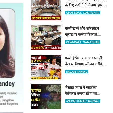
के लिए उद्योगों ने मिलाया हाथ,
रामनगर में हुई बड़ी बैठक, बाल
CHANDAULI SAMACHAR
श्रम पर सख्त हुआ प्रशासन
फर्जी खातों और ऑनलाइन
फ्रॉड पर कसेगा शिकंजा:
चंदौली पुलिस कप्तान ने बैंक
CHANDAULI SAMACHAR
कर्मियों को दिए खास सुरक्षा टिप्स
फर्जी इंस्पेक्टर बनकर धमकी
देता था विधायकजी का करीबी,
अब DM और SP ने अमोघपुर
FAIZAN AHMAD
प्रधान को जिले से बाहर खदेड़ा
भैसौड़ा जंगल में जहरीला
केमिकल कचरा डंपिंग का
खुलासा: रिलायंस कंपनी पर वन
ASHOK KUMAR JAISWAL
विभाग का बड़ा एक्शन