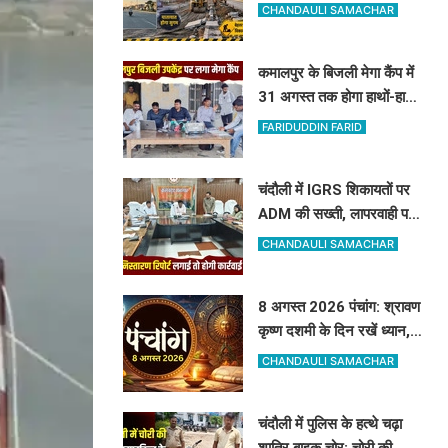
किसे मिलेगा मुआवजा और कहां
CHANDAULI SAMACHAR
हटेगा अतिक्रमण
कमालपुर के बिजली मेगा कैंप में
31 अगस्त तक होगा हाथों-हाथ
समाधान: 15 उपभोक्ताओं के
FARIDUDDIN FARID
बिल सुधरे, डेढ़ लाख की वसूली
चंदौली में IGRS शिकायतों पर
ADM की सख्ती, लापरवाही पर
अधिकारियों को दी सीधे कार्रवाई
CHANDAULI SAMACHAR
की चेतावनी
8 अगस्त 2026 पंचांग: श्रावण
कृष्ण दशमी के दिन रखें ध्यान,
जानें शनि देव की पूजा का शुभ
CHANDAULI SAMACHAR
मुहूर्त और राहुकाल
चंदौली में पुलिस के हत्थे चढ़ा
शातिर बाइक चोर: चोरी की