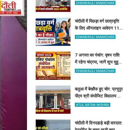
सेलेक्शन लेटर, नंद बाबा मिशन
CHANDAULI SAMACHAR
और स्वदेशी गौ-संवर्धन योजना
के लिए दिए गए टिप्स
चंदौली में पिछड़ा वर्ग छात्रवृत्ति
के लिए ऑनलाइन आवेदन 11
अगस्त से शुरू, देखें पूरा शेड्यूल
CHANDAULI SAMACHAR
7 अगस्त का पंचांग: वृषभ राशि
में रहेगा चंद्रमा, जानें शुभ मुहूर्त,
राहुकाल और योग
CHANDAULI SAMACHAR
बलुआ में बेखौफ हुए चोर: प्रभुपुर
पीएम श्री कंपोजिट विद्यालय के
किचन का ताला तोड़ हजारों का
ATUL RATNA MISHRA
सामान पार
चंदौली में दिनदहाड़े बड़ी वारदात:
रेस्टोरेंट के बाहर खड़ी कार का