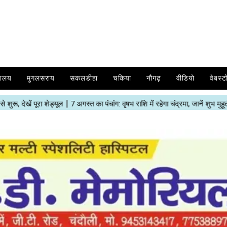
यालय
मुगलसराय
सकलडीहा
चकिया
नौगढ़
वीडियो
वेबस्ट