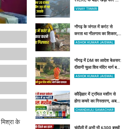
शीशा तोड़कर 20 हजार और बैग
VINAY TIWARI
उड़ा ले गए उचक्के
नौगढ़ के जंगल में करंट से
करता था नीलगाय का शिकार,
रेंजर अमित श्रीवास्तव की टीम
ASHOK KUMAR JAISWAL
ने ऐसे दबोचा
नौगढ़ में DM का आदेश बेअसर:
दीवानी चुआ शिव मंदिर मार्ग बना
दलदल, उग्र ग्रामीणों ने दी
ASHOK KUMAR JAISWAL
चक्का जाम की चेतावनी
कौड़िहार में ट्रॉमल मशीन से
होगा कचरे का निस्तारण, अब
कूड़े से भी होगी नगर पंचायत की
CHANDAULI SAMACHAR
बंपर कमाई
मिश्रा के
चंदौली में अभी भी 6300 बच्चों