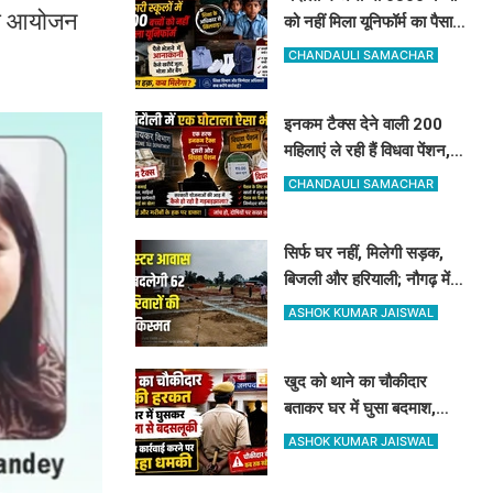
 का आयोजन
को नहीं मिला यूनिफॉर्म का पैसा,
अधिकारी दे रहे हैं ऐसी दलील
CHANDAULI SAMACHAR
इनकम टैक्स देने वाली 200
महिलाएं ले रही हैं विधवा पेंशन,
आधार कार्ड ने खोली पोल, होगी
CHANDAULI SAMACHAR
रिकवरी
सिर्फ घर नहीं, मिलेगी सड़क,
बिजली और हरियाली; नौगढ़ में
क्लस्टर आवास से बदलेगी 62
ASHOK KUMAR JAISWAL
परिवारों की किस्मत
खुद को थाने का चौकीदार
बताकर घर में घुसा बदमाश,
महिला और पति से मारपीट, दांत
ASHOK KUMAR JAISWAL
से काटा