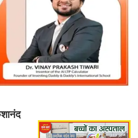
केशानंद