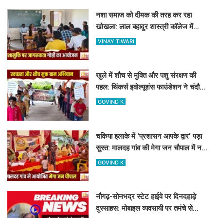
नशा समाज को दीमक की तरह कर रहा
खोखला: लाल बहादुर शास्त्री कॉलेज में
नशामुक्ति गोष्ठी का आयोजन
VINAY TIWARI
खुले में शौच से मुक्ति और पशु संरक्षण की
पहल: थिंकर्स इवोल्यूशंस फाउंडेशन ने चंदौली
के गांवों में चलाया अभियान
GOVIND K
चकिया इलाके में 'प्रशासन आपके द्वार' पड़ा
सुस्त: मालदह गांव की मेगा जन चौपाल में नहीं
पहुंचे बड़े अफसर
GOVIND K
नौगढ़-सोनभद्र स्टेट हाईवे पर दिनदहाड़े
दुस्साहस: मोबाइल व्यवसायी पर तमंचे से