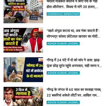
चंदौली मेडिकल कॉलेज में बिना पैसे के नहीं
होता ऑपरेशन.. विधवा से मांगे 30 हजार,
DM-प्रिंसिपल-पूर्व विधायक की पैरवी फेल
CHANDAULI SAMACHAR
"पहले अंगूठा कटता था, अब नंबर काटते हैं":
सोनभद्र सांसद छोटेलाल खरवार का मोदी
सरकार पर तीखा हमला
ASHOK KUMAR JAISWAL
नौगढ़ में 24 घंटे में दो को सांप ने डसा: झाड़-
फूंक छोड़ तुरंत पहुंचे अस्पताल, सही समय पर
इलाज से बच गयी जान
ASHOK KUMAR JAISWAL
नौगढ़ के जंगल से 60 साल का चरवाहा गायब,
22 बकरियां अकेले लौटीं घर..आखिर रामलाल
कहां गए?
ASHOK KUMAR JAISWAL