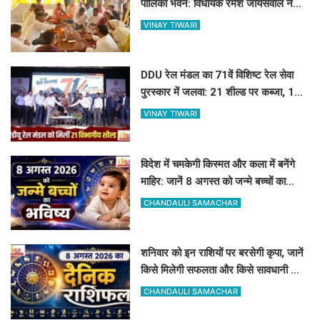
पालिका भवन: विधायक रमेश जायसवाल ने
किया भूमि पूजन
VINAY TIWARI
DDU रेल मंडल का 71वें विशिष्ट रेल सेवा
पुरस्कार में जलवा: 21 शील्ड पर कब्जा, 16
रेलकर्मी भी सम्मानित
VINAY TIWARI
विदेश में चमकेगी किस्मत और कला में बनेंगे
माहिर: जानें 8 अगस्त को जन्मे बच्चों का
जीवन और आज का राशिफल
CHANDAULI SAMACHAR
शनिवार को इन राशियों पर बरसेगी कृपा, जानें
किसे मिलेगी सफलता और किसे सावधानी की
जरूरत
CHANDAULI SAMACHAR