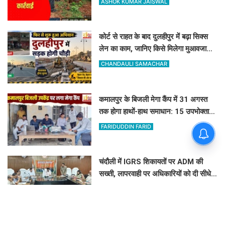
ASHOK KUMAR JAISWAL
कोर्ट से राहत के बाद दुलहीपुर में बढ़ा सिक्स
लेन का काम, जानिए किसे मिलेगा मुआवजा
और कहां हटेगा अतिक्रमण
CHANDAULI SAMACHAR
कमालपुर के बिजली मेगा कैंप में 31 अगस्त
तक होगा हाथों-हाथ समाधान: 15 उपभोक्ताओं
के बिल सुधरे, डेढ़ लाख की वसूली
FARIDUDDIN FARID
चंदौली में IGRS शिकायतों पर ADM की
सख्ती, लापरवाही पर अधिकारियों को दी सीधे
कार्रवाई की चेतावनी
CHANDAULI SAMACHAR
8 अगस्त 2026 पंचांग: श्रावण कृष्ण दशमी