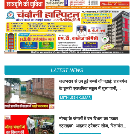
LATEST NEWS
जलभराव से ठप हुई बच्चों की पढ़ाई: शहाबगंज
के डुमरी प्राथमिक स्कूल में घुसा पानी,
ग्रामीणों ने की नाले की मांग
MITHILESH KUMAR
नौगढ़ के जंगलों में वन विभाग का 'डबल
स्ट्राइक': आइशर ट्रैक्टर सीज, रिलायंस
कंपनी की 2 ट्रैक्टर-ट्रॉली जब्त