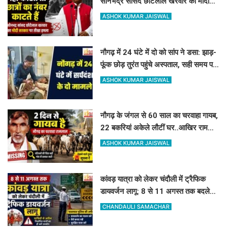
सोनभद्र सांसद छोटेलाल खरवार का मोदी
सरकार पर तीखा हमला
ASHOK KUMAR JAISWAL
नौगढ़ में 24 घंटे में दो को सांप ने डसा: झाड़-
फूंक छोड़ तुरंत पहुंचे अस्पताल, सही समय पर
इलाज से बच गयी जान
ASHOK KUMAR JAISWAL
नौगढ़ के जंगल से 60 साल का चरवाहा गायब,
22 बकरियां अकेले लौटीं घर..आखिर रामलाल
कहां गए?
ASHOK KUMAR JAISWAL
कांवड़ यात्रा को लेकर चंदौली में ट्रैफिक
डायवर्जन लागू: 8 से 11 अगस्त तक बदले
रहेंगे ये रास्ते, देखें पूरी लिस्ट
CHANDAULI SAMACHAR