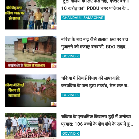
"टूटी गलियों के लिए फंड नहीं, दफ्तर बनेगा
10 करोड़ का": PDDU नगर पालिका के
प्लान पर बोले-संतोष पाठक
CHANDAULI SAMACHAR
बारिश के बाद बाढ़ जैसे हालात: छत पर रात
गुजारने को मजबूर बनवासी, BDO साहब
रास्ता और जलनिकासी तो बनवा दीजिए!
GOVIND K
चकिया में सिंचाई विभाग की लापरवाही:
करवदिया के पास टूटा तटबंध, टेल तक पानी
न पहुंचने से किसान परेशान
GOVIND K
चकिया के प्राथमिक विद्यालय डूही में अनोखा
प्रयास: 106 बच्चों के बीच पौधे के रूप में हुआ
107वां 'नया एडमिशन'
GOVIND K