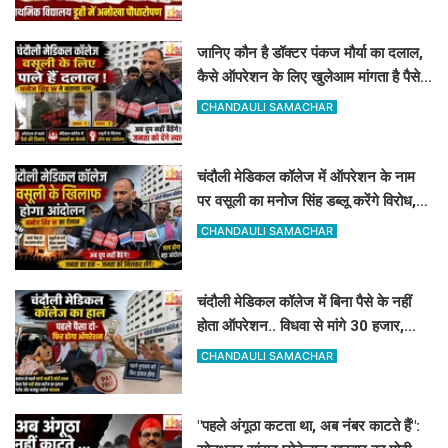
जानिए कौन है डॉक्टर पंकज मौर्या का दलाल,
कैसे ऑपरेशन के लिए खुलेआम मांगता है पैसे,
मनोज सिंह डब्लू ने खोला मोर्चा
CHANDAULI SAMACHAR
चंदौली मेडिकल कॉलेज में ऑपरेशन के नाम
पर वसूली का मनोज सिंह डब्लू करेंगे विरोध,
सोमवार को देंगे धरना
CHANDAULI SAMACHAR
चंदौली मेडिकल कॉलेज में बिना पैसे के नहीं
होता ऑपरेशन.. विधवा से मांगे 30 हजार,
DM-प्रिंसिपल-पूर्व विधायक की पैरवी फेल
CHANDAULI SAMACHAR
"पहले अंगूठा कटता था, अब नंबर काटते हैं":