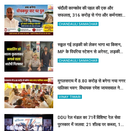
चंदौली कान्क्लेव की पहल की एक और
सफलता, 316 करोड़ से गंगा और कर्मनाशा
नदी पर बनेंगे 2 नए पुल
CHANDAULI SAMACHAR
स्कूल गई लड़की को लेकर भागा था किशन,
MP के पिपरिया स्टेशन से अरेस्ट, लड़की
सकुशल बरामद
CHANDAULI SAMACHAR
मुगलसराय में 8.80 करोड़ से बनेगा नया नगर
पालिका भवन: विधायक रमेश जायसवाल ने
किया भूमि पूजन
VINAY TIWARI
DDU रेल मंडल का 71वें विशिष्ट रेल सेवा
पुरस्कार में जलवा: 21 शील्ड पर कब्जा, 16