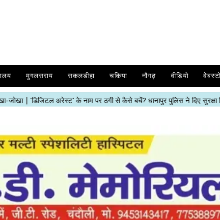
यालय
मुगलसराय
सकलडीहा
चकिया
नौगढ़
वीडियो
वेबस्ट