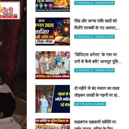
रूप-रंग और करियर में मिलेगी
CHANDAULI SAMACHAR
शानदार सफलता
सिंह और कन्या राशि वालों को
मिलेंगे तरक्की के नए अवसर,
जानिए अपनी राशि का पूरा
CHANDAULI SAMACHAR
लेखा-जोखा
'डिजिटल अरेस्ट' के नाम पर
ठगी से कैसे बचें? धानापुर पुलिस
ने दिए सुरक्षा टिप्स
CHANDAULI SAMACHAR
दो महीने से बंद मकान का ताला
तोड़कर लाखों के गहनों पर हाथ
साफ, मुंबई से लौटी महिला सन्न
MITHILESH KUMAR
शहाबगंज सहकारी समिति पर
सर्वर डाउन, यूरिया के लिए