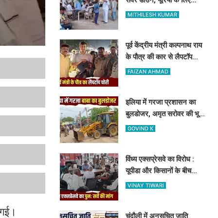
दिनभर लाइन में लगकर खाली
MITHILESH KUMAR
हाथ लौटे किसान
पूर्व केंद्रीय मंत्री कल्पनाथ राय
के पौत्र की कार से लैपटॉप
चोरी, मोबाइल ट्रैकिंग से
FAIZAN AHMAD
PPDU जंक्शन के पास बरामद
इलिया में गरजा प्रशासन का
बुलडोजर, अमृत सरोवर की भूमि
से ढहाया गया 23 साल पुराना
GOVIND K
अवैध निर्माण
विंध्य एक्सप्रेसवे का विरोध :
यूपीडा और किसानों के बीच
कलेक्ट्रेट में हुई वार्ता, दोबारा
VINAY TIWARI
सर्वे कराने का मिला आश्वासन
ई गई।
चंदौली में अनुसूचित जाति