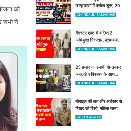
छात्रावासों में प्रवेश शुरू, 20
ियोजना को
अगस्त तक ऑनलाइन आवेदन
CHANDAULI SAMACHAR
की सुविधा
र सभी ने
गैंगस्टर एक्ट में वांछित 2
अभियुक्त गिरफ्तार, ब्रह्मबाबा
मंदिर के पास से पकड़ाए
CHANDAULI SAMACHAR
25 हजार का इनामी गो-तस्कर
असलहे व पिकअप के साथ
गिरफ्तार, 187 करोड़ के
CHANDAULI SAMACHAR
नेटवर्क से जुड़ा तार
मोबाइल की लत और अहंकार से
बिखर रहे रिश्ते, महिला थाना
प्रभारी ने काउंसलिंग से 97
FAIZAN AHMAD
जोड़ों की कराई गई सुलह