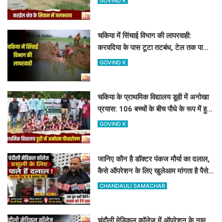
GOVIND K
चकिया में सिंचाई विभाग की लापरवाही:
करवदिया के पास टूटा तटबंध, टेल तक पानी
न पहुंचने से किसान परेशान
GOVIND K
चकिया के प्राथमिक विद्यालय डूही में अनोखा
प्रयास: 106 बच्चों के बीच पौधे के रूप में हुआ
107वां 'नया एडमिशन'
GOVIND K
जानिए कौन है डॉक्टर पंकज मौर्या का दलाल,
कैसे ऑपरेशन के लिए खुलेआम मांगता है पैसे,
मनोज सिंह डब्लू ने खोला मोर्चा
CHANDAULI SAMACHAR
चंदौली मेडिकल कॉलेज में ऑपरेशन के नाम