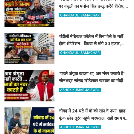
पर वसूली का मनोज सिंह डब्लू करेंगे विरोध,
सोमवार को देंगे धरना
CHANDAULI SAMACHAR
चंदौली मेडिकल कॉलेज में बिना पैसे के नहीं
होता ऑपरेशन.. विधवा से मांगे 30 हजार,
DM-प्रिंसिपल-पूर्व विधायक की पैरवी फेल
CHANDAULI SAMACHAR
"पहले अंगूठा कटता था, अब नंबर काटते हैं":
सोनभद्र सांसद छोटेलाल खरवार का मोदी
सरकार पर तीखा हमला
ASHOK KUMAR JAISWAL
नौगढ़ में 24 घंटे में दो को सांप ने डसा: झाड़-
फूंक छोड़ तुरंत पहुंचे अस्पताल, सही समय पर
इलाज से बच गयी जान
ASHOK KUMAR JAISWAL