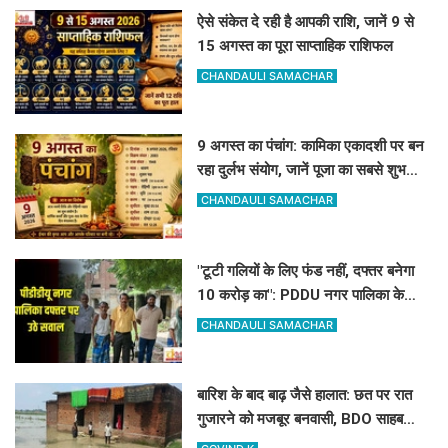
ऐसे संकेत दे रही है आपकी राशि, जानें 9 से
15 अगस्त का पूरा साप्ताहिक राशिफल
CHANDAULI SAMACHAR
9 अगस्त का पंचांग: कामिका एकादशी पर बन
रहा दुर्लभ संयोग, जानें पूजा का सबसे शुभ
मुहूर्त और राहुकाल
CHANDAULI SAMACHAR
"टूटी गलियों के लिए फंड नहीं, दफ्तर बनेगा
10 करोड़ का": PDDU नगर पालिका के
प्लान पर बोले-संतोष पाठक
CHANDAULI SAMACHAR
बारिश के बाद बाढ़ जैसे हालात: छत पर रात
गुजारने को मजबूर बनवासी, BDO साहब
रास्ता और जलनिकासी तो बनवा दीजिए!