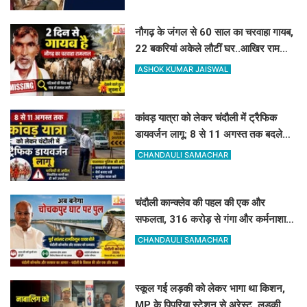
नौगढ़ के जंगल से 60 साल का चरवाहा गायब,
22 बकरियां अकेले लौटीं घर..आखिर रामलाल
कहां गए?
ASHOK KUMAR JAISWAL
कांवड़ यात्रा को लेकर चंदौली में ट्रैफिक
डायवर्जन लागू: 8 से 11 अगस्त तक बदले
रहेंगे ये रास्ते, देखें पूरी लिस्ट
CHANDAULI SAMACHAR
चंदौली कान्क्लेव की पहल की एक और
सफलता, 316 करोड़ से गंगा और कर्मनाशा
नदी पर बनेंगे 2 नए पुल
CHANDAULI SAMACHAR
स्कूल गई लड़की को लेकर भागा था किशन,
MP के पिपरिया स्टेशन से अरेस्ट, लड़की