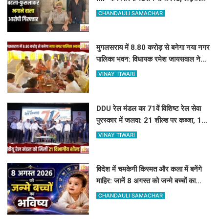
सकुशल बरामद
CHANDAULI SAMACHAR
मुगलसराय में 8.80 करोड़ से बनेगा नया नगर
पालिका भवन: विधायक रमेश जायसवाल ने
किया भूमि पूजन
VINAY TIWARI
DDU रेल मंडल का 71वें विशिष्ट रेल सेवा
पुरस्कार में जलवा: 21 शील्ड पर कब्जा, 16
रेलकर्मी भी सम्मानित
VINAY TIWARI
विदेश में चमकेगी किस्मत और कला में बनेंगे
माहिर: जानें 8 अगस्त को जन्मे बच्चों का
जीवन और आज का राशिफल
CHANDAULI SAMACHAR