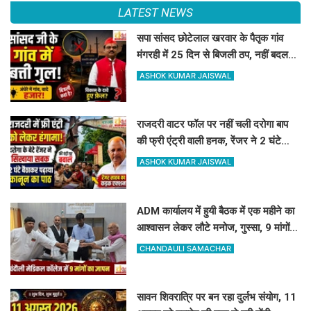
LATEST NEWS
सपा सांसद छोटेलाल खरवार के पैतृक गांव
मंगरही में 25 दिन से बिजली ठप, नहीं बदल
रहा खराब ट्रांसफार्मर
ASHOK KUMAR JAISWAL
राजदरी वाटर फॉल पर नहीं चली दरोगा बाप
की फ्री एंट्री वाली हनक, रेंजर ने 2 घंटे
बैठाकर सिखाया कानून का पाठ
ASHOK KUMAR JAISWAL
ADM कार्यालय में हुयी बैठक में एक महीने का
आश्वासन लेकर लौटे मनोज, गुस्सा, 9 मांगों
पर व्यवस्थाएं सुधारने का दिया मौका
CHANDAULI SAMACHAR
सावन शिवरात्रि पर बन रहा दुर्लभ संयोग, 11