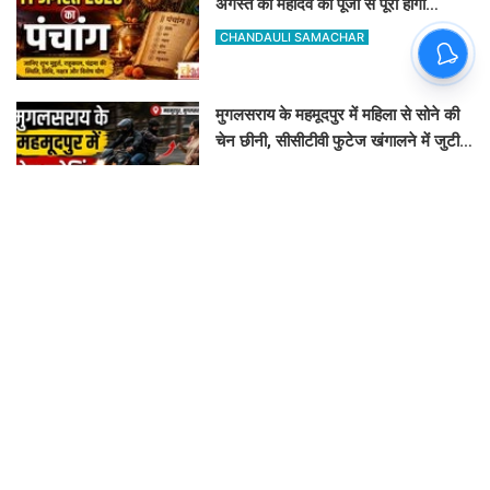
अगस्त को महादेव की पूजा से पूरी होंगी
मनोकामनाएं
CHANDAULI SAMACHAR
मुगलसराय के महमूदपुर में महिला से सोने की
चेन छीनी, सीसीटीवी फुटेज खंगालने में जुटी
पुलिस
ASHVINI MISHRA
चकरघट्टा थाने और SP दफ्तर से नहीं मिला
न्याय, कोर्ट के आदेश पर 7 लोगों के खिलाफ
दर्ज हुआ केस
ASHOK KUMAR JAISWAL
बाबा कीनाराम मेडिकल कॉलेज में भ्रष्टाचार के
खिलाफ ऐलान, इन 9 सूत्रीय मांगों पर पहले
डीएम से करेंगे चर्चा
CHANDAULI SAMACHAR