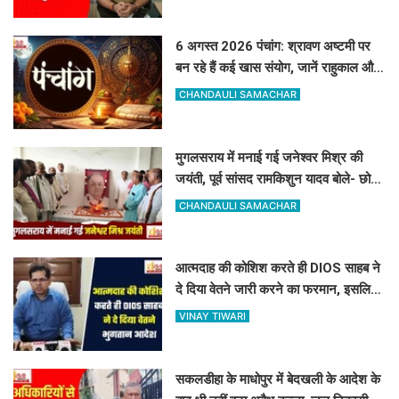
6 अगस्त 2026 पंचांग: श्रावण अष्टमी पर
बन रहे हैं कई खास संयोग, जानें राहुकाल और
अभिजीत मुहूर्त का सटीक समय
CHANDAULI SAMACHAR
मुगलसराय में मनाई गई जनेश्वर मिश्र की
जयंती, पूर्व सांसद रामकिशुन यादव बोले- छोटे
लोहिया के विचार आज भी प्रासंगिक
CHANDAULI SAMACHAR
आत्मदाह की कोशिश करते ही DIOS साहब ने
दे दिया वेतने जारी करने का फरमान, इसलिए
रोकी थी सैलरी
VINAY TIWARI
सकलडीहा के माधोपुर में बेदखली के आदेश के