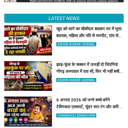
LATEST NEWS
खुद को थाने का चौकीदार बताकर घर में घुसा
बदमाश, महिला और पति से मारपीट, दांत से
काटा
ASHOK KUMAR JAISWAL
झाड़-फूंक के चक्कर में उजड़ीं दो जिंदगियां:
नौगढ़ अस्पताल में दवा थी, फिर भी नहीं बची
गर्भवती की जान
ASHOK KUMAR JAISWAL
6 अगस्त 2026 को जन्मे बच्चे बनेंगे
टेक्निकल एक्सपर्ट, सुंदर रूप-रंग और करियर
में मिलेगी शानदार सफलता
CHANDAULI SAMACHAR