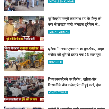
हाथ लौटे किसान
MITHILESH KUMAR
पूर्व केंद्रीय मंत्री कल्पनाथ राय के पौत्र की
कार से लैपटॉप चोरी, मोबाइल ट्रैकिंग से
PPDU जंक्शन के पास बरामद
FAIZAN AHMAD
इलिया में गरजा प्रशासन का बुलडोजर, अमृत
सरोवर की भूमि से ढहाया गया 23 साल पुराना
अवैध निर्माण
GOVIND K
विंध्य एक्सप्रेसवे का विरोध : यूपीडा और
किसानों के बीच कलेक्ट्रेट में हुई वार्ता, दोबारा
सर्वे कराने का मिला आश्वासन
VINAY TIWARI