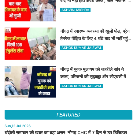
बाद भी नहीं हटा अवैध कब्जा, जल निकासी बंद
होने से किसानों में भारी रोष
ASHVINI MISHRA
नौगढ़ में स्वास्थ्य व्यवस्था की खुली पोल, ब्रेन
हेमरेज पीड़ित के लिए 4 घंटे बाद भी नहीं पहुंची
108 एंबुलेंस
ASHOK KUMAR JAISWAL
नौगढ़ में युवक मुलायम को जहरीले सांप ने
काटा, परिजनों की सूझबूझ और सीएचसी में
तुरंत इलाज से बची जान
ASHOK KUMAR JAISWAL
FEATURED
Sun,12 Jul 2026
चंदौली समाचार की खबर का बड़ा असर: नौगढ़ CHC में 7 दिन से ठप डिजिटल