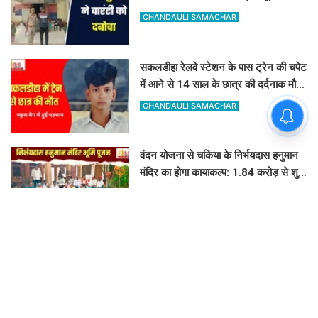
शुरू
CHANDAULI SAMACHAR
सकलडीहा रेलवे स्टेशन के पास ट्रेन की चपेट
में आने से 14 साल के छात्र की दर्दनाक मौत,
स्कूल बैग से हुई पहचान
CHANDAULI SAMACHAR
वंदन योजना से चकिया के निर्भयदास हनुमान
मंदिर का होगा कायाकल्प: 1.84 करोड़ से शुरू
हुआ भव्य निर्माण कार्य
GOVIND K
केंद्रीय उपोष्ण बागवानी संस्थान की पहल:
चंदौली के 80 से ज्यादा किसानों को बांटे गए
आम, आंवला और अमरूद के पौधे
CHANDAULI SAMACHAR