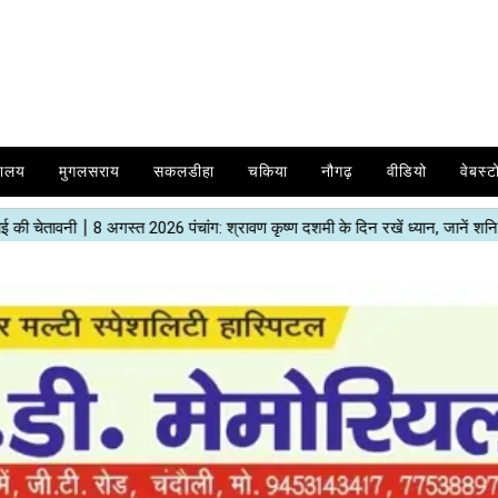
यालय
मुगलसराय
सकलडीहा
चकिया
नौगढ़
वीडियो
वेबस्ट