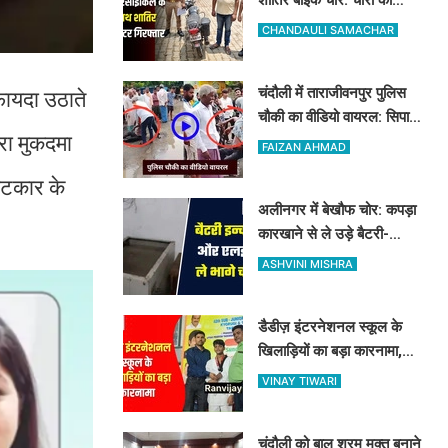
मोटरसाइकिल के साथ बिहार का
CHANDAULI SAMACHAR
गैंगस्टर गिरफ्तार
चंदौली में ताराजीवनपुर पुलिस
फायदा उठाते
चौकी का वीडियो वायरल: सिपाही
ारा मुकदमा
पर मारपीट का आरोप, पुलिस ने
FAIZAN AHMAD
बताया निराधार
फटकार के
अलीनगर में बेखौफ चोर: कपड़ा
कारखाने से ले उड़े बैटरी-
इन्वर्टर और LED, व्यापारियों में
ASHVINI MISHRA
फैला भारी गुस्सा
डैडीज़ इंटरनेशनल स्कूल के
खिलाड़ियों का बड़ा कारनामा,
यूपी स्टेट ताइक्वांडो में 5 मेडल्स
VINAY TIWARI
पर जमाया कब्जा
चंदौली को बाल श्रम मुक्त बनाने