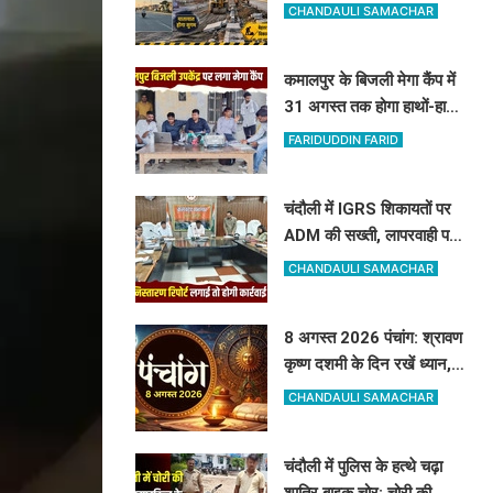
किसे मिलेगा मुआवजा और कहां
CHANDAULI SAMACHAR
हटेगा अतिक्रमण
कमालपुर के बिजली मेगा कैंप में
31 अगस्त तक होगा हाथों-हाथ
समाधान: 15 उपभोक्ताओं के
FARIDUDDIN FARID
बिल सुधरे, डेढ़ लाख की वसूली
चंदौली में IGRS शिकायतों पर
ADM की सख्ती, लापरवाही पर
अधिकारियों को दी सीधे कार्रवाई
CHANDAULI SAMACHAR
की चेतावनी
8 अगस्त 2026 पंचांग: श्रावण
कृष्ण दशमी के दिन रखें ध्यान,
जानें शनि देव की पूजा का शुभ
CHANDAULI SAMACHAR
मुहूर्त और राहुकाल
चंदौली में पुलिस के हत्थे चढ़ा
शातिर बाइक चोर: चोरी की