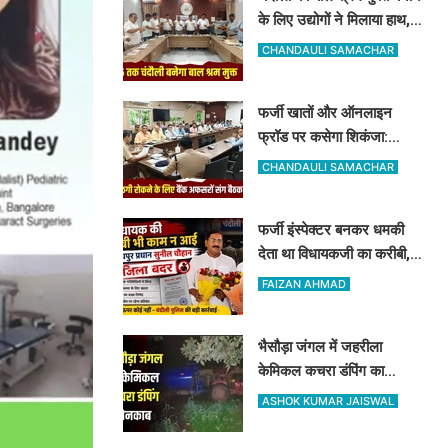
के लिए उद्योगों ने मिलाया हाथ,
रामनगर में हुई बड़ी बैठक, बाल
CHANDAULI SAMACHAR
श्रम पर सख्त हुआ प्रशासन
फर्जी खातों और ऑनलाइन
फ्रॉड पर कसेगा शिकंजा:
चंदौली पुलिस कप्तान ने बैंक
CHANDAULI SAMACHAR
कर्मियों को दिए खास सुरक्षा टिप्स
फर्जी इंस्पेक्टर बनकर धमकी
देता था विधायकजी का करीबी,
अब DM और SP ने अमोघपुर
FAIZAN AHMAD
प्रधान को जिले से बाहर खदेड़ा
भैसौड़ा जंगल में जहरीला
केमिकल कचरा डंपिंग का
खुलासा: रिलायंस कंपनी पर वन
ASHOK KUMAR JAISWAL
विभाग का बड़ा एक्शन