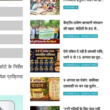
कायाकल्प: 1.84 करोड़ से शुरू
GOVIND K
हुआ भव्य निर्माण कार्य
केंद्रीय उपोष्ण बागवानी संस्थान
की पहल: चंदौली के 80 से
ज्यादा किसानों को बांटे गए आम,
CHANDAULI SAMACHAR
आंवला और अमरूद के पौधे
ऐसे संकेत दे रही है आपकी राशि,
जानें 9 से 15 अगस्त का पूरा
साप्ताहिक राशिफल
CHANDAULI SAMACHAR
्ट के निर्देश
यिक प्रक्रिया
9 अगस्त का पंचांग: कामिका
एकादशी पर बन रहा दुर्लभ
संयोग, जानें पूजा का सबसे शुभ
CHANDAULI SAMACHAR
मुहूर्त और राहुकाल
"टूटी गलियों के लिए फंड नहीं,