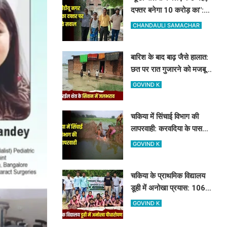
दफ्तर बनेगा 10 करोड़ का":
PDDU नगर पालिका के प्लान
CHANDAULI SAMACHAR
पर बोले-संतोष पाठक
बारिश के बाद बाढ़ जैसे हालात:
छत पर रात गुजारने को मजबूर
बनवासी, BDO साहब रास्ता और
GOVIND K
जलनिकासी तो बनवा दीजिए!
चकिया में सिंचाई विभाग की
लापरवाही: करवदिया के पास
टूटा तटबंध, टेल तक पानी न
GOVIND K
पहुंचने से किसान परेशान
चकिया के प्राथमिक विद्यालय
डूही में अनोखा प्रयास: 106
बच्चों के बीच पौधे के रूप में हुआ
GOVIND K
107वां 'नया एडमिशन'