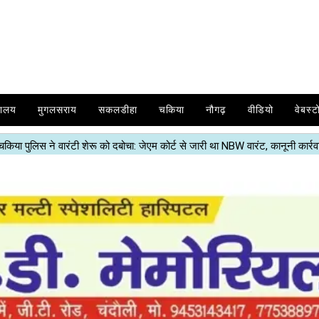
यालय
मुगलसराय
सकलडीहा
चकिया
नौगढ़
वीडियो
वेबस्ट