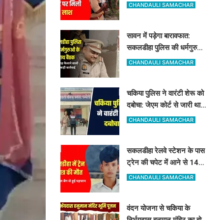
गायब था 24 वर्षीय प्रवेश कुमार
CHANDAULI SAMACHAR
सावन में पड़ेगा बारावफात:
सकलडीहा पुलिस की धर्मगुरुओं
के साथ बैठक, अफवाह फैलाने
CHANDAULI SAMACHAR
वालों को चेतावनी
चकिया पुलिस ने वारंटी शेरू को
दबोचा: जेएम कोर्ट से जारी था
NBW वारंट, कानूनी कार्रवाई
CHANDAULI SAMACHAR
शुरू
सकलडीहा रेलवे स्टेशन के पास
ट्रेन की चपेट में आने से 14
साल के छात्र की दर्दनाक मौत,
CHANDAULI SAMACHAR
स्कूल बैग से हुई पहचान
वंदन योजना से चकिया के
निर्भयदास हनुमान मंदिर का होगा