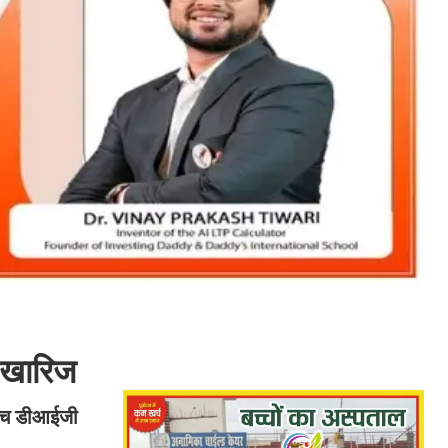
ा खारिज
ांच डीआईजी