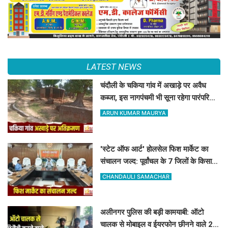
LATEST NEWS
चंदौली के चकिया गांव में अखाड़े पर अवैध
कब्जा, इस नागपंचमी भी सूना रहेगा पारंपरिक
खेल का मैदान
ARUN KUMAR MAURYA
'स्टेट ऑफ आर्ट' होलसेल फिश मार्केट का
संचालन जल्द: पूर्वांचल के 7 जिलों के किसान
जुड़ेंगे चंदौली फिश मार्केट से
CHANDAULI SAMACHAR
अलीनगर पुलिस की बड़ी कामयाबी: ऑटो
चालक से मोबाइल व ईयरफोन छीनने वाले 2