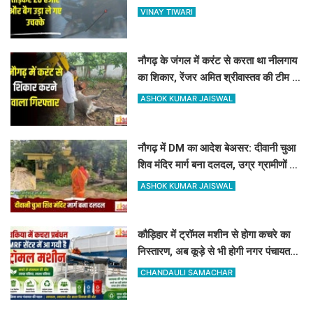
और बैग उड़ा ले गए उचक्के
VINAY TIWARI
नौगढ़ के जंगल में करंट से करता था नीलगाय
का शिकार, रेंजर अमित श्रीवास्तव की टीम ने
ऐसे दबोचा
ASHOK KUMAR JAISWAL
नौगढ़ में DM का आदेश बेअसर: दीवानी चुआ
शिव मंदिर मार्ग बना दलदल, उग्र ग्रामीणों ने
दी चक्का जाम की चेतावनी
ASHOK KUMAR JAISWAL
कौड़िहार में ट्रॉमल मशीन से होगा कचरे का
निस्तारण, अब कूड़े से भी होगी नगर पंचायत
की बंपर कमाई
CHANDAULI SAMACHAR