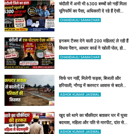
चंदौली में अभी भी 6300 बच्चों को नहीं मिला
यूनिफॉर्म का पैसा, अधिकारी दे रहे हैं ऐसी
दलील
CHANDAULI SAMACHAR
इनकम टैक्स देने वाली 200 महिलाएं ले रही हैं
विधवा पेंशन, आधार कार्ड ने खोली पोल, होगी
रिकवरी
CHANDAULI SAMACHAR
सिर्फ घर नहीं, मिलेगी सड़क, बिजली और
हरियाली; नौगढ़ में क्लस्टर आवास से बदलेगी
62 परिवारों की किस्मत
ASHOK KUMAR JAISWAL
खुद को थाने का चौकीदार बताकर घर में घुसा
बदमाश, महिला और पति से मारपीट, दांत से
काटा
ASHOK KUMAR JAISWAL