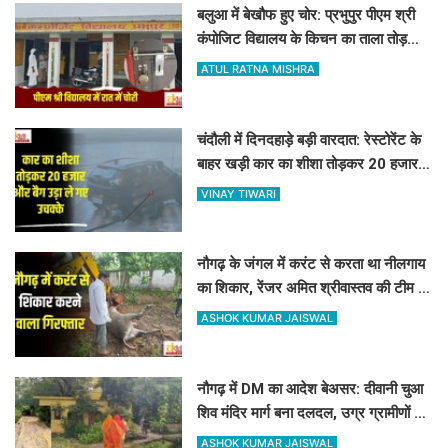
बलुआ में बेखौफ हुए चोर: प्रभुपुर पीएम श्री
कंपोजिट विद्यालय के किचन का ताला तोड़
हजारों का सामान पार
ATUL RATNA MISHRA
चंदौली में दिनदहाड़े बड़ी वारदात: रेस्टोरेंट के
बाहर खड़ी कार का शीशा तोड़कर 20 हजार
और बैग उड़ा ले गए उचक्के
VINAY TIWARI
नौगढ़ के जंगल में करंट से करता था नीलगाय
का शिकार, रेंजर अमित श्रीवास्तव की टीम ने
ऐसे दबोचा
ASHOK KUMAR JAISWAL
नौगढ़ में DM का आदेश बेअसर: दीवानी चुआ
शिव मंदिर मार्ग बना दलदल, उग्र ग्रामीणों ने
दी चक्का जाम की चेतावनी
ASHOK KUMAR JAISWAL