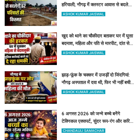
हरियाली; नौगढ़ में क्लस्टर आवास से बदलेगी
62 परिवारों की किस्मत
ASHOK KUMAR JAISWAL
खुद को थाने का चौकीदार बताकर घर में घुसा
बदमाश, महिला और पति से मारपीट, दांत से
काटा
ASHOK KUMAR JAISWAL
झाड़-फूंक के चक्कर में उजड़ीं दो जिंदगियां:
नौगढ़ अस्पताल में दवा थी, फिर भी नहीं बची
गर्भवती की जान
ASHOK KUMAR JAISWAL
6 अगस्त 2026 को जन्मे बच्चे बनेंगे
टेक्निकल एक्सपर्ट, सुंदर रूप-रंग और करियर
में मिलेगी शानदार सफलता
CHANDAULI SAMACHAR