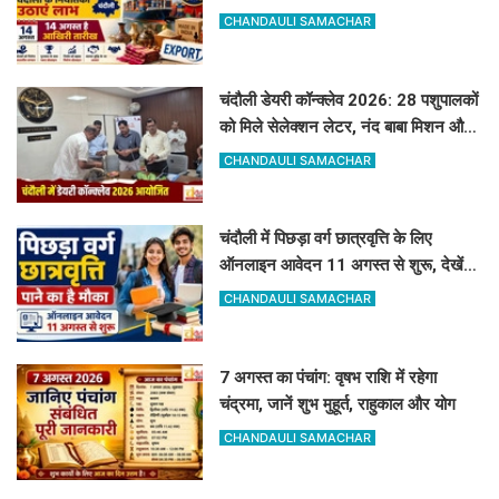
अगस्त तक करें आवेदन
CHANDAULI SAMACHAR
चंदौली डेयरी कॉन्क्लेव 2026: 28 पशुपालकों
को मिले सेलेक्शन लेटर, नंद बाबा मिशन और
स्वदेशी गौ-संवर्धन योजना के लिए दिए गए
CHANDAULI SAMACHAR
टिप्स
चंदौली में पिछड़ा वर्ग छात्रवृत्ति के लिए
ऑनलाइन आवेदन 11 अगस्त से शुरू, देखें
पूरा शेड्यूल
CHANDAULI SAMACHAR
7 अगस्त का पंचांग: वृषभ राशि में रहेगा
चंद्रमा, जानें शुभ मुहूर्त, राहुकाल और योग
CHANDAULI SAMACHAR