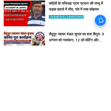
चंदौली के मजिदहा ग्राम प्रधान की जम्मू में
सड़क हादसे में मौत, गांव में मचा कोहराम
CHANDAULI SAMACHAR
सैदूपुर व्यापार मंडल चुनाव का बजा बिगुल: 9
अगस्त को नामांकन, 12 को वोटिंग और
नतीजे
GOVIND K
लतीफशाह डैम पर बढ़ा हादसों का खतरा:
प्रशासन ने पेड़ पर टांगा 'सावधान' बोर्ड,
पर्यटकों से की यह अपील
GOVIND K
इलिया में धूमधाम से मना गुरु दक्षिणा उत्सव:
स्वयंसेवकों ने त्याग और समर्पण का दोहराया
संकल्प
GOVIND K