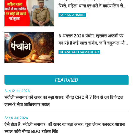
रिश्ते, महिला थाना प्रभारी ने काउंसलिंग से
97 जोड़ों की कराई गई सुलह
FAIZAN AHMAD
6 अगस्त 2026 पंचांग: श्रावण अष्टमी पर
बन रहे हैं कई खास संयोग, जानें राहुकाल और
अभिजीत मुहूर्त का सटीक समय
CHANDAULI SAMACHAR
FEATURED
Sun,12 Jul 2026
चंदौली समाचार की खबर का बड़ा असर: नौगढ़ CHC में 7 दिन से ठप डिजिटल
एक्स-रे सेवा आखिरकार बहाल
Sat,4 Jul 2026
ऐसे होता है 'चंदौली समाचार' की खबर का बड़ा असर: चूना लेकर क्लस्टर आवास
स्थल पहुंचे नौगढ़ BDO राकेश सिंह