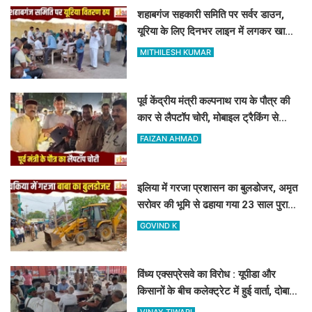
शहाबगंज सहकारी समिति पर सर्वर डाउन,
यूरिया के लिए दिनभर लाइन में लगकर खाली
हाथ लौटे किसान
MITHILESH KUMAR
पूर्व केंद्रीय मंत्री कल्पनाथ राय के पौत्र की
कार से लैपटॉप चोरी, मोबाइल ट्रैकिंग से
PPDU जंक्शन के पास बरामद
FAIZAN AHMAD
इलिया में गरजा प्रशासन का बुलडोजर, अमृत
सरोवर की भूमि से ढहाया गया 23 साल पुराना
अवैध निर्माण
GOVIND K
विंध्य एक्सप्रेसवे का विरोध : यूपीडा और
किसानों के बीच कलेक्ट्रेट में हुई वार्ता, दोबारा
सर्वे कराने का मिला आश्वासन