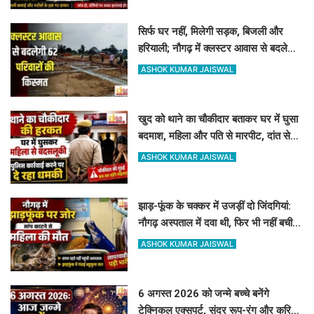
सिर्फ घर नहीं, मिलेगी सड़क, बिजली और
हरियाली; नौगढ़ में क्लस्टर आवास से बदलेगी
62 परिवारों की किस्मत
ASHOK KUMAR JAISWAL
खुद को थाने का चौकीदार बताकर घर में घुसा
बदमाश, महिला और पति से मारपीट, दांत से
काटा
ASHOK KUMAR JAISWAL
झाड़-फूंक के चक्कर में उजड़ीं दो जिंदगियां:
नौगढ़ अस्पताल में दवा थी, फिर भी नहीं बची
गर्भवती की जान
ASHOK KUMAR JAISWAL
6 अगस्त 2026 को जन्मे बच्चे बनेंगे
टेक्निकल एक्सपर्ट, सुंदर रूप-रंग और करियर