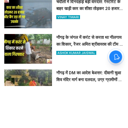
चंदौली में दिनदहाड़े बड़ी वारदात: रेस्टोरेंट के
बाहर खड़ी कार का शीशा तोड़कर 20 हजार
और बैग उड़ा ले गए उचक्के
VINAY TIWARI
नौगढ़ के जंगल में करंट से करता था नीलगाय
का शिकार, रेंजर अमित श्रीवास्तव की टीम ने
ऐसे दबोचा
ASHOK KUMAR JAISWAL
नौगढ़ में DM का आदेश बेअसर: दीवानी चुआ
शिव मंदिर मार्ग बना दलदल, उग्र ग्रामीणों ने
दी चक्का जाम की चेतावनी
ASHOK KUMAR JAISWAL
कौड़िहार में ट्रॉमल मशीन से होगा कचरे का
निस्तारण, अब कूड़े से भी होगी नगर पंचायत
की बंपर कमाई
CHANDAULI SAMACHAR