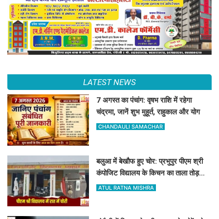
LATEST NEWS
7 अगस्त का पंचांग: वृषभ राशि में रहेगा
चंद्रमा, जानें शुभ मुहूर्त, राहुकाल और योग
CHANDAULI SAMACHAR
बलुआ में बेखौफ हुए चोर: प्रभुपुर पीएम श्री
कंपोजिट विद्यालय के किचन का ताला तोड़
हजारों का सामान पार
ATUL RATNA MISHRA