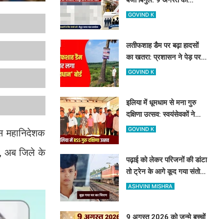
नामांकन, 12 को वोटिंग और
GOVIND K
नतीजे
लतीफशाह डैम पर बढ़ा हादसों
का खतरा: प्रशासन ने पेड़ पर
टांगा 'सावधान' बोर्ड, पर्यटकों से
GOVIND K
की यह अपील
इलिया में धूमधाम से मना गुरु
दक्षिणा उत्सव: स्वयंसेवकों ने
त्याग और समर्पण का दोहराया
GOVIND K
िस महानिदेशक
संकल्प
ें, अब जिले के
पढ़ाई को लेकर परिजनों की डांटा
तो ट्रेन के आगे कूद गया संतोष,
घर का इकलौता था बेटा
ASHVINI MISHRA
9 अगस्त 2026 को जन्मे बच्चों