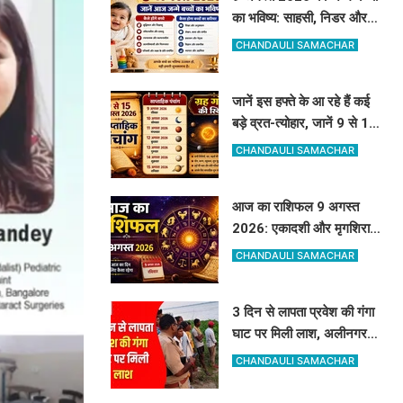
का भविष्य: साहसी, निडर और
बेबाक होंगे बच्चे, जानें करियर
CHANDAULI SAMACHAR
और स्वभाव
जानें इस हफ्ते के आ रहे हैं कई
बड़े व्रत-त्योहार, जानें 9 से 15
अगस्त का पूरा साप्ताहिक पंचांग
CHANDAULI SAMACHAR
आज का राशिफल 9 अगस्त
2026: एकादशी और मृगशिरा
नक्षत्र का दुर्लभ योग, जानें कौन
CHANDAULI SAMACHAR
सी राशियां होंगी मालामाल
3 दिन से लापता प्रवेश की गंगा
घाट पर मिली लाश, अलीनगर से
गायब था 24 वर्षीय प्रवेश कुमार
CHANDAULI SAMACHAR