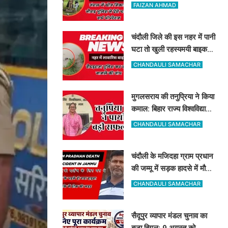
ने ड्रोन से खोज निकाला
FAIZAN AHMAD
चंदौली जिले की इस नहर में पानी
घटा तो खुली रहस्यमयी बाइक
और बोरे की पोल, इलाके में मचा
CHANDAULI SAMACHAR
हड़कंप
मुगलसराय की तनुप्रिया ने किया
कमाल: बिहार राज्य विश्वविद्यालय
आयोग में बन गयीं असिस्टेंट
CHANDAULI SAMACHAR
प्रोफेसर
चंदौली के मजिदहा ग्राम प्रधान
की जम्मू में सड़क हादसे में मौत,
गांव में मचा कोहराम
CHANDAULI SAMACHAR
सैदूपुर व्यापार मंडल चुनाव का
बजा बिगुल: 9 अगस्त को