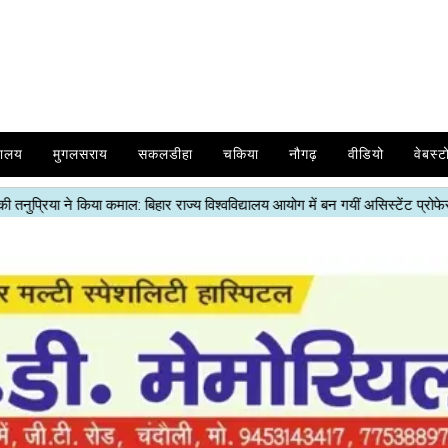
यालय
मुगलसराय
सकलडीहा
चकिया
नौगढ़
वीडियो
वेबस्ट