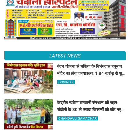
LATEST NEWS
वंदन योजना से चकिया के निर्भयदास हनुमान
मंदिर का होगा कायाकल्प: 1.84 करोड़ से शुरू
हुआ भव्य निर्माण कार्य
GOVIND K
केंद्रीय उपोष्ण बागवानी संस्थान की पहल:
चंदौली के 80 से ज्यादा किसानों को बांटे गए
आम, आंवला और अमरूद के पौधे
CHANDAULI SAMACHAR