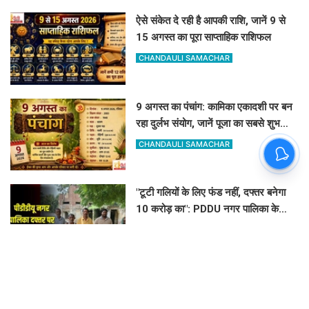
ऐसे संकेत दे रही है आपकी राशि, जानें 9 से
15 अगस्त का पूरा साप्ताहिक राशिफल
CHANDAULI SAMACHAR
9 अगस्त का पंचांग: कामिका एकादशी पर बन
रहा दुर्लभ संयोग, जानें पूजा का सबसे शुभ
मुहूर्त और राहुकाल
CHANDAULI SAMACHAR
"टूटी गलियों के लिए फंड नहीं, दफ्तर बनेगा
10 करोड़ का": PDDU नगर पालिका के
प्लान पर बोले-संतोष पाठक
CHANDAULI SAMACHAR
बारिश के बाद बाढ़ जैसे हालात: छत पर रात
गुजारने को मजबूर बनवासी, BDO साहब