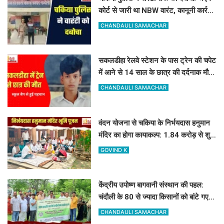
कोर्ट से जारी था NBW वारंट, कानूनी कार्रवाई
शुरू
CHANDAULI SAMACHAR
सकलडीहा रेलवे स्टेशन के पास ट्रेन की चपेट
में आने से 14 साल के छात्र की दर्दनाक मौत,
स्कूल बैग से हुई पहचान
CHANDAULI SAMACHAR
वंदन योजना से चकिया के निर्भयदास हनुमान
मंदिर का होगा कायाकल्प: 1.84 करोड़ से शुरू
हुआ भव्य निर्माण कार्य
GOVIND K
केंद्रीय उपोष्ण बागवानी संस्थान की पहल:
चंदौली के 80 से ज्यादा किसानों को बांटे गए
आम, आंवला और अमरूद के पौधे
CHANDAULI SAMACHAR