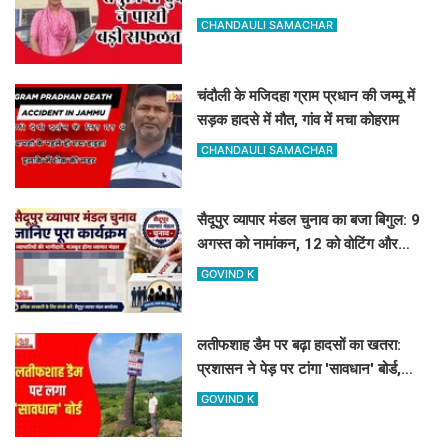
असिस्टेंट प्रोफेसर
CHANDAULI SAMACHAR
चंदौली के मजिदहा ग्राम प्रधान की जम्मू में
सड़क हादसे में मौत, गांव में मचा कोहराम
CHANDAULI SAMACHAR
सैदूपुर व्यापार मंडल चुनाव का बजा बिगुल: 9
अगस्त को नामांकन, 12 को वोटिंग और
नतीजे
GOVIND K
लतीफशाह डैम पर बढ़ा हादसों का खतरा:
प्रशासन ने पेड़ पर टांगा 'सावधान' बोर्ड,
पर्यटकों से की यह अपील
GOVIND K