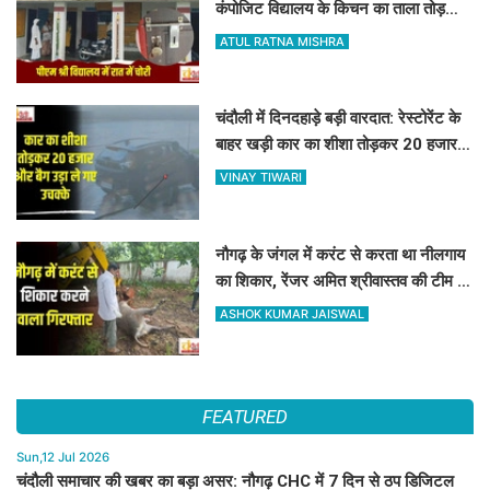
कंपोजिट विद्यालय के किचन का ताला तोड़
हजारों का सामान पार
ATUL RATNA MISHRA
चंदौली में दिनदहाड़े बड़ी वारदात: रेस्टोरेंट के
बाहर खड़ी कार का शीशा तोड़कर 20 हजार
और बैग उड़ा ले गए उचक्के
VINAY TIWARI
नौगढ़ के जंगल में करंट से करता था नीलगाय
का शिकार, रेंजर अमित श्रीवास्तव की टीम ने
ऐसे दबोचा
ASHOK KUMAR JAISWAL
FEATURED
Sun,12 Jul 2026
चंदौली समाचार की खबर का बड़ा असर: नौगढ़ CHC में 7 दिन से ठप डिजिटल