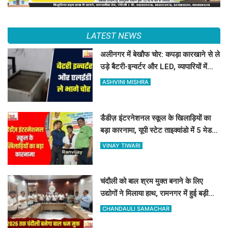
LATEST NEWS
अलीनगर में बेखौफ चोर: कपड़ा कारखाने से ले
उड़े बैटरी-इन्वर्टर और LED, व्यापारियों में
फैला भारी गुस्सा
ASHVINI MISHRA
डैडीज़ इंटरनेशनल स्कूल के खिलाड़ियों का
बड़ा कारनामा, यूपी स्टेट ताइक्वांडो में 5 मेडल्स
पर जमाया कब्जा
VINAY TIWARI
चंदौली को बाल श्रम मुक्त बनाने के लिए
उद्योगों ने मिलाया हाथ, रामनगर में हुई बड़ी
बैठक, बाल श्रम पर सख्त हुआ प्रशासन
CHANDAULI SAMACHAR