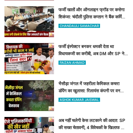
फर्जी खातों और ऑनलाइन फ्रॉड पर कसेगा
शिकंजा: चंदौली पुलिस कप्तान ने बैंक कर्मियों
को दिए खास सुरक्षा टिप्स
CHANDAULI SAMACHAR
फर्जी इंस्पेक्टर बनकर धमकी देता था
विधायकजी का करीबी, अब DM और SP ने
अमोघपुर प्रधान को जिले से बाहर खदेड़ा
FAIZAN AHMAD
भैसौड़ा जंगल में जहरीला केमिकल कचरा
डंपिंग का खुलासा: रिलायंस कंपनी पर वन
विभाग का बड़ा एक्शन
ASHOK KUMAR JAISWAL
अब नहीं चलेगी केस लटकाने की आदत: SP
की सख्त चेतावनी, 4 विवेचकों के खिलाफ जांच