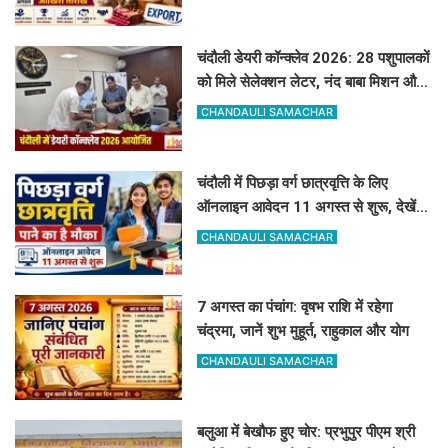
चंदौली डेयरी कॉन्क्लेव 2026: 28 पशुपालकों
को मिले सेलेक्शन लेटर, नंद बाबा मिशन और
स्वदेशी गौ-संवर्धन योजना के लिए दिए गए
CHANDAULI SAMACHAR
टिप्स
चंदौली में पिछड़ा वर्ग छात्रवृत्ति के लिए
ऑनलाइन आवेदन 11 अगस्त से शुरू, देखें
पूरा शेड्यूल
CHANDAULI SAMACHAR
7 अगस्त का पंचांग: वृषभ राशि में रहेगा
चंद्रमा, जानें शुभ मुहूर्त, राहुकाल और योग
CHANDAULI SAMACHAR
बलुआ में बेखौफ हुए चोर: प्रभुपुर पीएम श्री