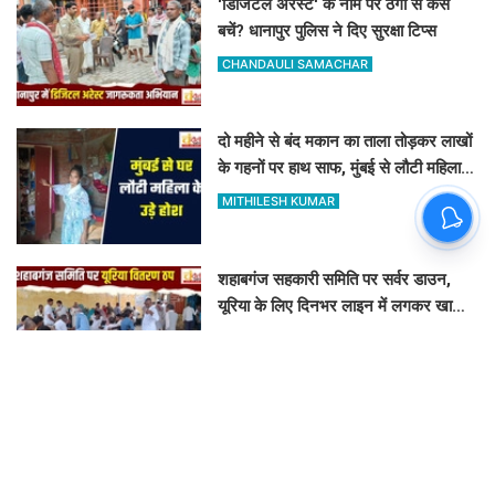
'डिजिटल अरेस्ट' के नाम पर ठगी से कैसे
बचें? धानापुर पुलिस ने दिए सुरक्षा टिप्स
CHANDAULI SAMACHAR
दो महीने से बंद मकान का ताला तोड़कर लाखों
के गहनों पर हाथ साफ, मुंबई से लौटी महिला
सन्न
MITHILESH KUMAR
शहाबगंज सहकारी समिति पर सर्वर डाउन,
यूरिया के लिए दिनभर लाइन में लगकर खाली
हाथ लौटे किसान
MITHILESH KUMAR
पूर्व केंद्रीय मंत्री कल्पनाथ राय के पौत्र की
कार से लैपटॉप चोरी, मोबाइल ट्रैकिंग से
PPDU जंक्शन के पास बरामद
FAIZAN AHMAD