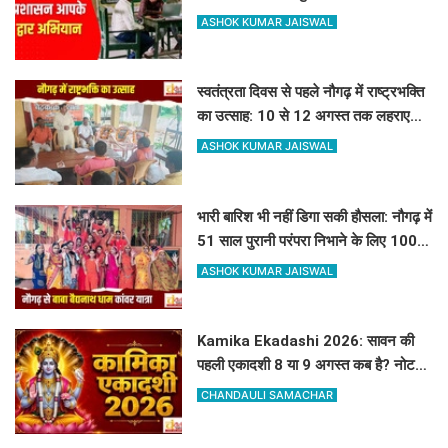
सुनीं जनसमस्याएं
ASHOK KUMAR JAISWAL
स्वतंत्रता दिवस से पहले नौगढ़ में राष्ट्रभक्ति
का उत्साह: 10 से 12 अगस्त तक लहराएगा
हर घर तिरंगा
ASHOK KUMAR JAISWAL
भारी बारिश भी नहीं डिगा सकी हौसला: नौगढ़ में
51 साल पुरानी परंपरा निभाने के लिए 100 से
अधिक कांवरिए बाबा बैद्यनाथ धाम के लिए
ASHOK KUMAR JAISWAL
रवाना
Kamika Ekadashi 2026: सावन की
पहली एकादशी 8 या 9 अगस्त कब है? नोट
करें सही तारीख, मुहूर्त और पारण का समय
CHANDAULI SAMACHAR