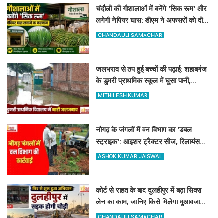
चंदौली की गौशालाओं में बनेंगे 'सिक रूम' और
लगेगी नेपियर घास: डीएम ने अफसरों को दी 1
सप्ताह की मोहलत
CHANDAULI SAMACHAR
जलभराव से ठप हुई बच्चों की पढ़ाई: शहाबगंज
के डुमरी प्राथमिक स्कूल में घुसा पानी,
ग्रामीणों ने की नाले की मांग
MITHILESH KUMAR
नौगढ़ के जंगलों में वन विभाग का 'डबल
स्ट्राइक': आइशर ट्रैक्टर सीज, रिलायंस
कंपनी की 2 ट्रैक्टर-ट्रॉली जब्त
ASHOK KUMAR JAISWAL
कोर्ट से राहत के बाद दुलहीपुर में बढ़ा सिक्स
लेन का काम, जानिए किसे मिलेगा मुआवजा
और कहां हटेगा अतिक्रमण
CHANDAULI SAMACHAR