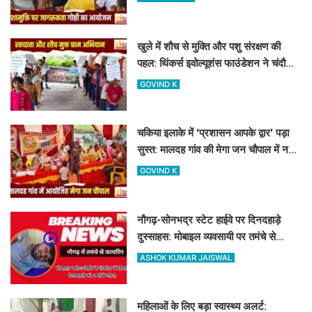
खुले में शौच से मुक्ति और पशु संरक्षण की
पहल: थिंकर्स इवोल्यूशंस फाउंडेशन ने चंदौली
के गांवों में चलाया अभियान
GOVIND K
चकिया इलाके में 'प्रशासन आपके द्वार' पड़ा
सुस्त: मालदह गांव की मेगा जन चौपाल में नहीं
पहुंचे बड़े अफसर
GOVIND K
नौगढ़-सोनभद्र स्टेट हाईवे पर दिनदहाड़े
दुस्साहस: मोबाइल व्यवसायी पर तमंचे से
फायरिंग, हाथ में लगी गोली
ASHOK KUMAR JAISWAL
महिलाओं के लिए बड़ा स्वास्थ्य अलर्ट: