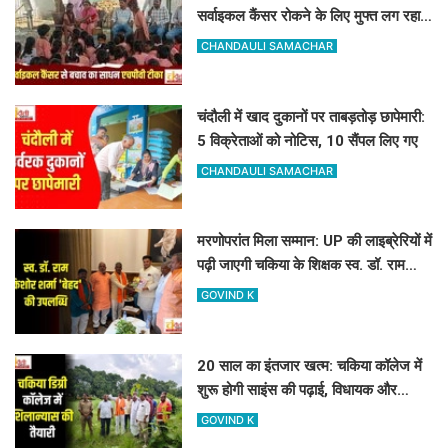
सर्वाइकल कैंसर रोकने के लिए मुफ्त लग रहा
HPV का टीका
CHANDAULI SAMACHAR
चंदौली में खाद दुकानों पर ताबड़तोड़ छापेमारी:
5 विक्रेताओं को नोटिस, 10 सैंपल लिए गए
CHANDAULI SAMACHAR
मरणोपरांत मिला सम्मान: UP की लाइब्रेरियों में
पढ़ी जाएगी चकिया के शिक्षक स्व. डॉ. राम
किशोर शर्मा 'बेहद' की पुस्तकें
GOVIND K
20 साल का इंतजार खत्म: चकिया कॉलेज में
शुरू होगी साइंस की पढ़ाई, विधायक और
जिलाध्यक्ष ने किया शिलान्यास स्थल का दौरा
GOVIND K