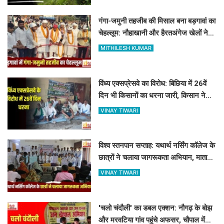
गंगा-जमुनी तहजीब की मिसाल बना बड़गावां का
चेहल्लूम: नौहाखानी और हैरतअंगेज खेलों ने
बांधा समां
MITHILESH KUMAR
विंध्य एक्सप्रेसवे का विरोध: बिछिया में 26वें
दिन भी किसानों का धरना जारी, किसान नेता
5 दिनों से नजरबंद
VINAY TIWARI
विश्व स्तनपान सप्ताह: यथार्थ नर्सिंग कॉलेज के
छात्रों ने चलाया जागरूकता अभियान, माताओं
को बताए स्तनपान के लाभ
VINAY TIWARI
'चलो चंदौली' का डबल एक्शन: नौगढ़ के बोझ
और मरवटिया गांव पहुंचे अफसर, चौपाल में