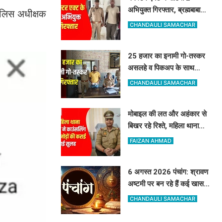
अभियुक्त गिरफ्तार, ब्रह्मबाबा
ुलिस अधीक्षक
मंदिर के पास से पकड़ाए
CHANDAULI SAMACHAR
25 हजार का इनामी गो-तस्कर
असलहे व पिकअप के साथ
गिरफ्तार, 187 करोड़ के
CHANDAULI SAMACHAR
नेटवर्क से जुड़ा तार
मोबाइल की लत और अहंकार से
बिखर रहे रिश्ते, महिला थाना
प्रभारी ने काउंसलिंग से 97
FAIZAN AHMAD
जोड़ों की कराई गई सुलह
6 अगस्त 2026 पंचांग: श्रावण
अष्टमी पर बन रहे हैं कई खास
संयोग, जानें राहुकाल और
CHANDAULI SAMACHAR
अभिजीत मुहूर्त का सटीक समय