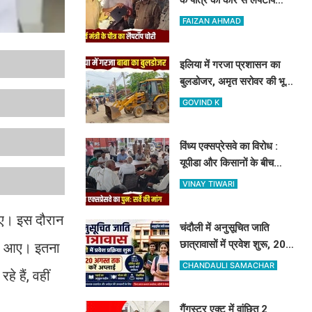
चोरी, मोबाइल ट्रैकिंग से
FAIZAN AHMAD
PPDU जंक्शन के पास बरामद
इलिया में गरजा प्रशासन का
बुलडोजर, अमृत सरोवर की भूमि
से ढहाया गया 23 साल पुराना
GOVIND K
अवैध निर्माण
विंध्य एक्सप्रेसवे का विरोध :
यूपीडा और किसानों के बीच
कलेक्ट्रेट में हुई वार्ता, दोबारा
VINAY TIWARI
सर्वे कराने का मिला आश्वासन
 गए। इस दौरान
चंदौली में अनुसूचित जाति
छात्रावासों में प्रवेश शुरू, 20
जर आए। इतना
अगस्त तक ऑनलाइन आवेदन
CHANDAULI SAMACHAR
 हैं, वहीं
की सुविधा
गैंगस्टर एक्ट में वांछित 2