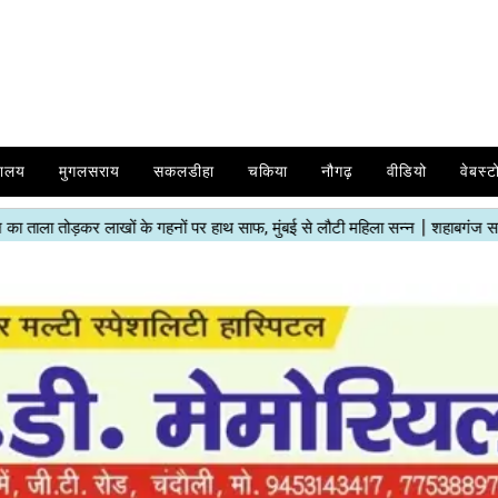
यालय
मुगलसराय
सकलडीहा
चकिया
नौगढ़
वीडियो
वेबस्ट