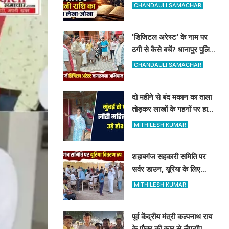
जानिए अपनी राशि का पूरा
CHANDAULI SAMACHAR
लेखा-जोखा
'डिजिटल अरेस्ट' के नाम पर
ठगी से कैसे बचें? धानापुर पुलिस
ने दिए सुरक्षा टिप्स
CHANDAULI SAMACHAR
दो महीने से बंद मकान का ताला
तोड़कर लाखों के गहनों पर हाथ
साफ, मुंबई से लौटी महिला सन्न
MITHILESH KUMAR
शहाबगंज सहकारी समिति पर
सर्वर डाउन, यूरिया के लिए
दिनभर लाइन में लगकर खाली
MITHILESH KUMAR
हाथ लौटे किसान
पूर्व केंद्रीय मंत्री कल्पनाथ राय
के पौत्र की कार से लैपटॉप